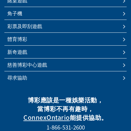
賭桌遊戲
角子機
彩票及即刮遊戲
體育博彩
新奇遊戲
慈善博彩中心遊戲
尋求協助
博彩應該是一種娛樂活動，
當博彩不再有趣時，
ConnexOntario
能提供協助。
1-866-531-2600