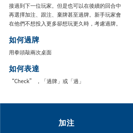
接過到下一位玩家。但是也可以在後續的回合中
再選擇加注、跟注、棄牌甚至過牌。新手玩家會
在他們不想投入更多卻想玩更久時，考慮過牌。
如何過牌
用拳頭敲兩次桌面
如何表達
“Check” ，「過牌」或「過」
加注