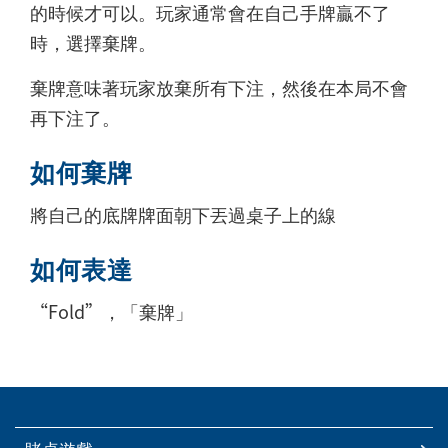
的時候才可以。玩家通常會在自己手牌贏不了
時，選擇棄牌。
棄牌意味著玩家放棄所有下注，然後在本局不會
再下注了。
如何棄牌
將自己的底牌牌面朝下丟過桌子上的線
如何表達
“Fold”，「棄牌」