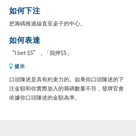
如何下注
把籌碼推過線直至桌子的中心。
如何表達
“I bet $5”，「我押$5」
提示
口頭陳述是具有約束力的。如果你口頭陳述的下
注金額和你實際放入的籌碼數量不符，發牌官會
依據你口頭陳述的金額為準。