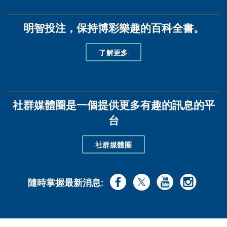
明智投注，保持博彩樂趣的百科全書。
了解更多
社群媒體圈是一個提供更多有趣的訊息的平
台
社群媒體圈
隨時掌握最新消息: