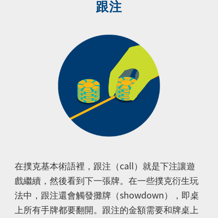
跟注
在撲克基本術語裡，跟注（call）就是下注讓遊
戲繼續，然後看到下一張牌。在一些撲克衍生玩
法中，跟注還會觸發攤牌（showdown），即桌
上所有手牌都要翻開。跟注的金額需要和牌桌上