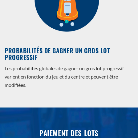
PROBABILITÉS DE GAGNER UN GROS LOT
PROGRESSIF
Les probabilités globales de gagner un gros lot progressif
varient en fonction du jeu et du centre et peuvent être
modifiées.
PAIEMENT DES LOTS