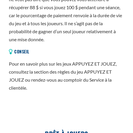
récupérer 88 $ si vous jouez 100 $ pendant une séance,
car le pourcentage de paiement renvoie à la durée de vie
du jeu et à tous les joueurs. Il ne s’agit pas de la
probabilité de gagner d’un seul joueur relativement à
une mise donnée.
CONSEIL
Pour en savoir plus sur les jeux APPUYEZ ET JOUEZ,
consultez la section des règles du jeu APPUYEZ ET
JOUEZ ou rendez-vous au comptoir du Service à la
clientèle.