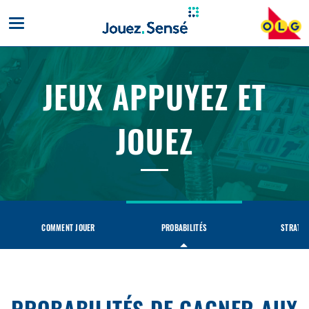
Toggle
mobile
navigation
JEUX APPUYEZ ET
JOUEZ
JEUX
APPUYEZ
ET
JOUEZ
COMMENT JOUER
PROBABILITÉS
STRATÉG
PROBABILITÉS DE GAGNER AUX