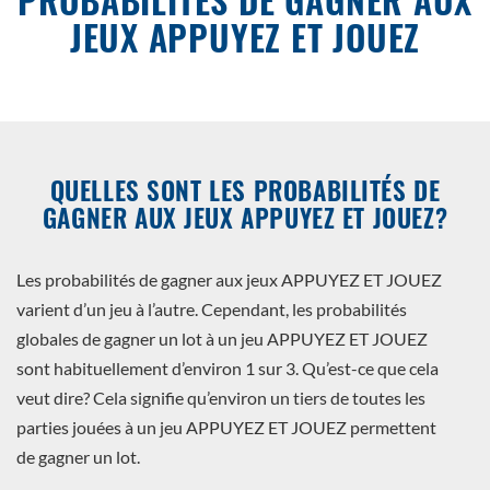
JEUX APPUYEZ ET JOUEZ
QUELLES SONT LES PROBABILITÉS DE
GAGNER AUX JEUX APPUYEZ ET JOUEZ?
Les probabilités de gagner aux jeux APPUYEZ ET JOUEZ
varient d’un jeu à l’autre. Cependant, les probabilités
globales de gagner un lot à un jeu APPUYEZ ET JOUEZ
sont habituellement d’environ 1 sur 3. Qu’est-ce que cela
veut dire? Cela signifie qu’environ un tiers de toutes les
parties jouées à un jeu APPUYEZ ET JOUEZ permettent
de gagner un lot.