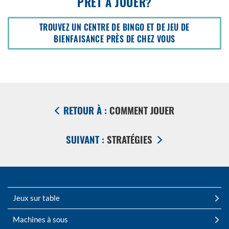
PRÊT À JOUER?
TROUVEZ UN CENTRE DE BINGO ET DE JEU DE
OUVRIR
BIENFAISANCE PRÈS DE CHEZ VOUS
DANS
UNE
NOUVELLE
FENÃªTRE
RETOUR À :
COMMENT JOUER
SUIVANT :
STRATÉGIES
Jeux sur table
Machines à sous