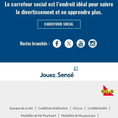
Le carrefour social est l’endroit idéal pour suivre
le divertissement et en apprendre plus.
CARREFOUR SOCIAL
Restez branchés :
|
|
|
|
ouvrir
ouvrir
À propos de ce site
Conditions d’utilisation
OLG.ca
Confidentialité
dans
dans
|
|
ouvrir
ouvrir
Modalités de My PlaySmart
Modalités de Ma pause jeu