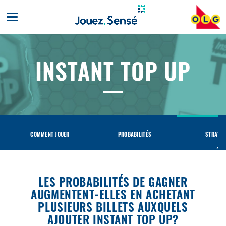
Toggle
mobile
navigation
INSTANT TOP UP
INSTANT
TOP
UP
COMMENT JOUER
PROBABILITÉS
STRATÉG
LES PROBABILITÉS DE GAGNER
AUGMENTENT-ELLES EN ACHETANT
PLUSIEURS BILLETS AUXQUELS
AJOUTER INSTANT TOP UP?