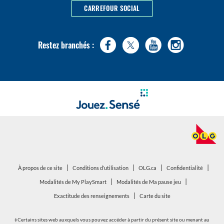
CARREFOUR SOCIAL
Restez branchés :
|
|
|
|
ouvrir
ouvrir
À propos de ce site
Conditions d’utilisation
OLG.ca
Confidentialité
dans
dans
|
|
ouvrir
ouvrir
Modalités de My PlaySmart
Modalités de Ma pause jeu
une
une
dans
dans
|
Exactitude des renseignements
Carte du site
nouvelle
nouvelle
une
une
fenêtre
fenêtre
nouvelle
nouvelle
‡Certains sites web auxquels vous pouvez accéder à partir du présent site ou menant au