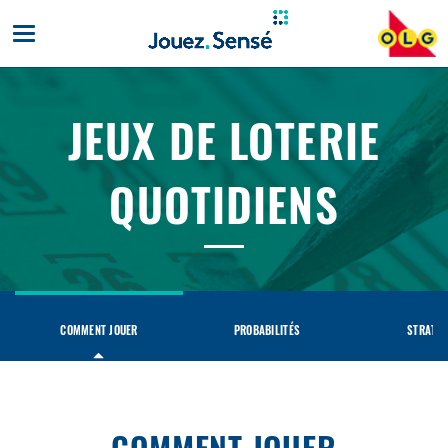
Toggle
mobile
navigation
JEUX DE LOTERIE
QUOTIDIENS
Jeux
de
loterie
quotidiens
COMMENT JOUER
PROBABILITÉS
STRATÉG
COMMENT JOUER