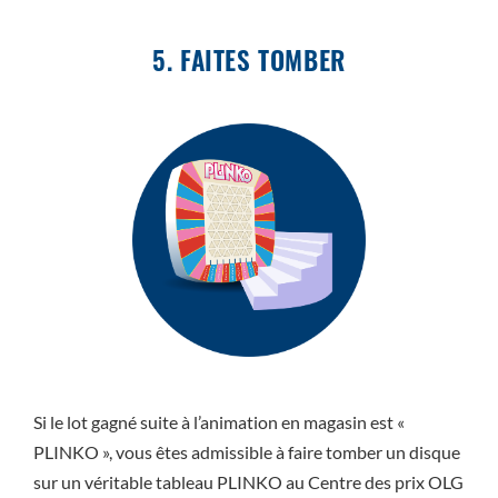
5. FAITES TOMBER
Si le lot gagné suite à l’animation en magasin est «
PLINKO », vous êtes admissible à faire tomber un disque
sur un véritable tableau PLINKO au Centre des prix OLG