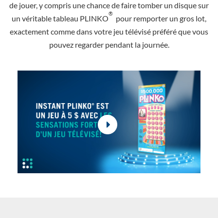
de jouer, y compris une chance de faire tomber un disque sur
®
un véritable tableau PLINKO
pour remporter un gros lot,
exactement comme dans votre jeu télévisé préféré que vous
pouvez regarder pendant la journée.