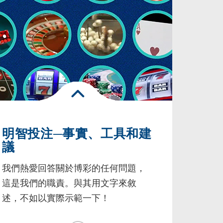
明智投注─事實、工具和建
議
我們熱愛回答關於博彩的任何問題，
這是我們的職責。與其用文字來敘
述，不如以實際示範一下！