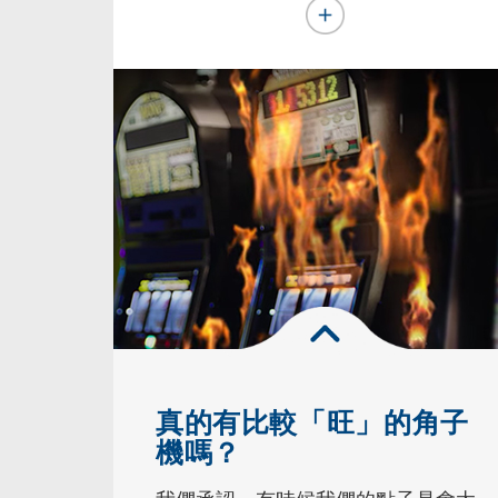
真的有比較「旺」的角子
機嗎？