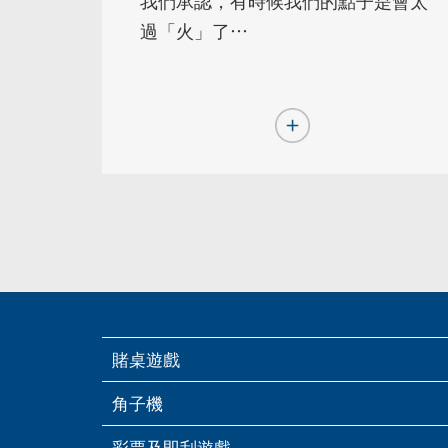
我們承認，有時候我們的點子是會太
過「火」了…
賭桌遊戲
角子機
彩票及即刮遊戲