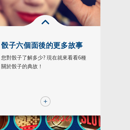
骰子六個面後的更多故事
您對骰子了解多少? 現在就來看看6種
關於骰子的典故！