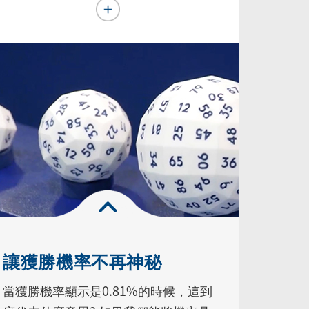
讓獲勝機率不再神秘
當獲勝機率顯示是0.81%的時候，這到