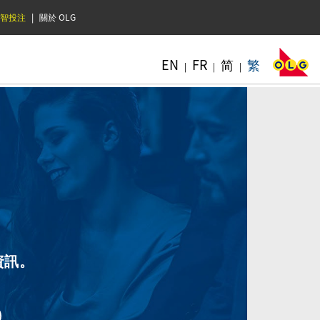
智投注
|
關於 OLG
EN
FR
简
繁
|
|
|
資訊。