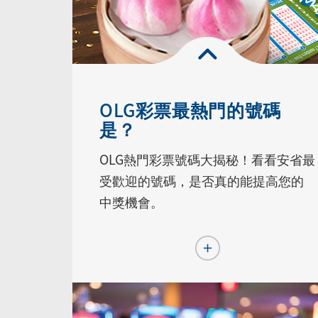
OLG彩票最熱門的號碼
是？
OLG熱門彩票號碼大揭秘！看看安省最
受歡迎的號碼，是否真的能提高您的
中獎機會。