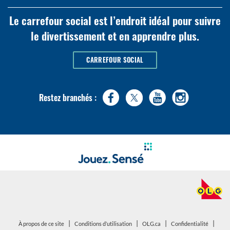
Le carrefour social est l’endroit idéal pour suivre
le divertissement et en apprendre plus.
CARREFOUR SOCIAL
Restez branchés :
|
|
|
|
ouvrir
ouvrir
À propos de ce site
Conditions d’utilisation
OLG.ca
Confidentialité