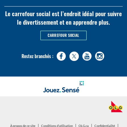
Le carrefour social est l’endroit idéal pour suivre
le divertissement et en apprendre plus.
CARREFOUR SOCIAL
Restez branchés :
|
|
|
|
ouvrir
ouvrir
À propos de ce site
Conditions d’utilisation
OLG.ca
Confidentialité