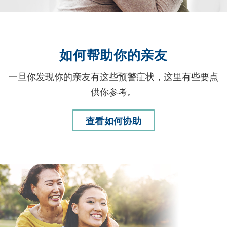
如何帮助你的亲友
一旦你发现你的亲友有这些预警症状，这里有些要点
供你参考。
查看如何协助