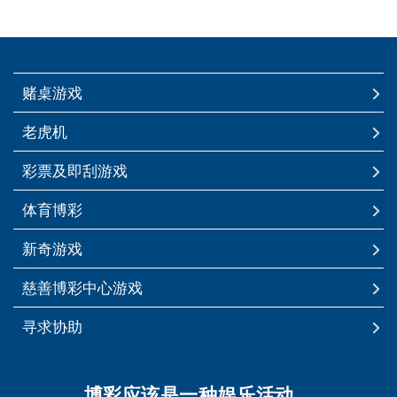
赌桌游戏
老虎机
彩票及即刮游戏
体育博彩
新奇游戏
慈善博彩中心游戏
寻求协助
博彩应该是一种娱乐活动，