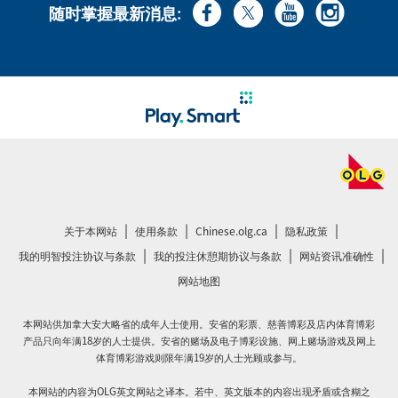
随时掌握最新消息:
|
|
|
|
在
在
关于本网站
使用条款
Chinese.olg.ca
隐私政策
新
新
|
|
|
在
在
我的明智投注协议与条款
我的投注休憩期协议与条款
网站资讯准确性
窗
窗
新
新
网站地图
口
口
窗
窗
中
中
口
口
本网站供加拿大安大略省的成年人士使用。安省的彩票、慈善博彩及店内体育博彩
打
打
中
中
产品只向年满18岁的人士提供。安省的赌场及电子博彩设施、网上赌场游戏及网上
开
开
打
打
体育博彩游戏则限年满19岁的人士光顾或参与。
开
开
本网站的内容为OLG英文网站之译本。若中、英文版本的内容出现矛盾或含糊之