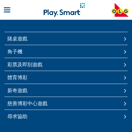
Toggle
mobile
navigation
賭桌遊戲
角子機
彩票及即刮遊戲
體育博彩
新奇遊戲
慈善博彩中心遊戲
尋求協助