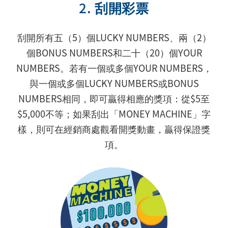
2. 刮開彩票
刮開所有五（5）個LUCKY NUMBERS、兩（2）
個BONUS NUMBERS和二十（20）個YOUR
NUMBERS。若有一個或多個YOUR NUMBERS，
與一個或多個LUCKY NUMBERS或BONUS
NUMBERS相同，即可贏得相應的獎項：從$5至
$5,000不等；如果刮出「MONEY MACHINE」字
樣，則可在經銷商處觀看開獎動畫，贏得保證獎
項。