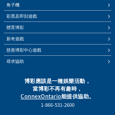
角子機
彩票及即刮遊戲
體育博彩
新奇遊戲
慈善博彩中心遊戲
尋求協助
博彩應該是一種娛樂活動，
當博彩不再有趣時，
ConnexOntario
能提供協助。
1-866-531-2600