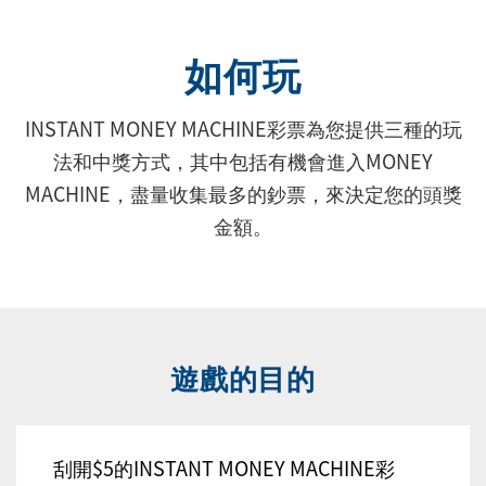
如何玩
INSTANT MONEY MACHINE彩票為您提供三種的玩
法和中獎方式，其中包括有機會進入MONEY
MACHINE，盡量收集最多的鈔票，來決定您的頭獎
金額。
遊戲的目的
刮開$5的INSTANT MONEY MACHINE彩