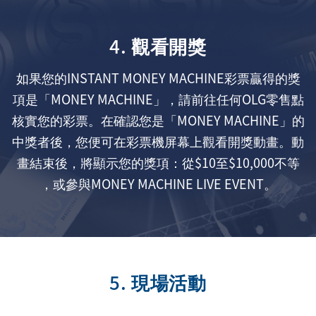
4. 觀看開獎
如果您的INSTANT MONEY MACHINE彩票贏得的獎
項是「MONEY MACHINE」，請前往任何OLG零售點
核實您的彩票。在確認您是「MONEY MACHINE」的
中獎者後，您便可在彩票機屏幕上觀看開獎動畫。動
畫結束後，將顯示您的獎項：從$10至$10,000不等
，或參與MONEY MACHINE LIVE EVENT。
5. 現場活動