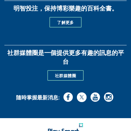
明智投注，保持博彩樂趣的百科全書。
了解更多
社群媒體圈是一個提供更多有趣的訊息的平
台
社群媒體圈
隨時掌握最新消息: