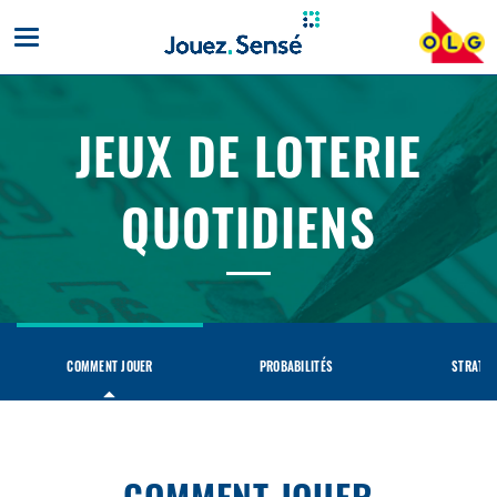
Toggle
mobile
navigation
JEUX DE LOTERIE
QUOTIDIENS
Jeux
de
loterie
quotidiens
COMMENT JOUER
PROBABILITÉS
STRATÉG
COMMENT JOUER