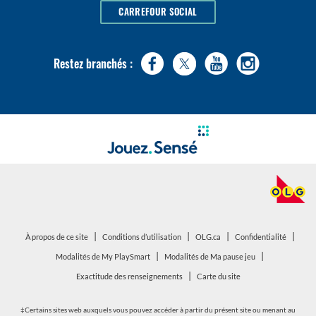
CARREFOUR SOCIAL
Restez branchés :
|
|
|
|
ouvrir
ouvrir
À propos de ce site
Conditions d’utilisation
OLG.ca
Confidentialité
dans
dans
|
|
ouvrir
ouvrir
Modalités de My PlaySmart
Modalités de Ma pause jeu
une
une
dans
dans
|
Exactitude des renseignements
Carte du site
nouvelle
nouvelle
une
une
fenêtre
fenêtre
nouvelle
nouvelle
‡Certains sites web auxquels vous pouvez accéder à partir du présent site ou menant au