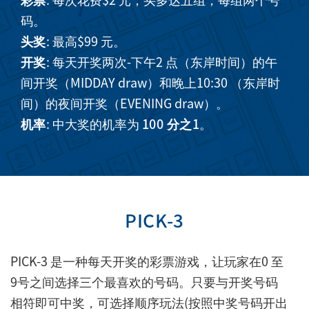
码。
头奖
: 最高$99 元。
开奖
: 每天开奖两次-下午2 点（东岸时间）的午
间开奖（MIDDAY draw）和晚上10:30 （东岸时
间）的夜间开奖（EVENING draw）。
机率
: 中大奖的机率为
100 分之1
。
PICK-3
PICK-3 是一种每天开奖的彩票游戏，让玩家在0 至
9号之间选择三个最喜欢的号码。只要与开奖号码
相符即可中奖，可选择顺序玩法(按照中奖号码开出