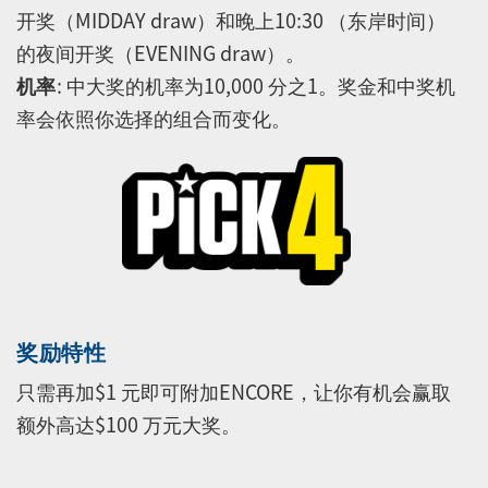
开奖（MIDDAY draw）和晚上10:30 （东岸时间）
的夜间开奖（EVENING draw）。
机率
: 中大奖的机率为10,000 分之1。奖金和中奖机
率会依照你选择的组合而变化。
奖励特性
只需再加$1 元即可附加ENCORE，让你有机会赢取
额外高达$100 万元大奖。