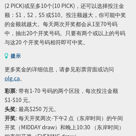
(2 PICK)或至多10个(10 PICK)，还可以选择投注金
额：$1，$2，$5 或$10。投注额越大，你可能中奖
的金额就越大。每天两次开奖都会从1至70号码
中，抽出20个开奖号码。只要有两个或以上的号码
与这20 个开奖号码相符即可中奖。
提示
更多奖金的详细信息，请参见彩票背面或访问
olg.ca
。
彩票
: 带有1-70 号码的两个区段，每次投注金额
$1-$10 元。
头奖
: 最高$250 万元。
开奖
: 每天开奖两次-下午2 点（东岸时间）的午间
开奖（MIDDAY draw）和晚上10:30 （东岸时间）