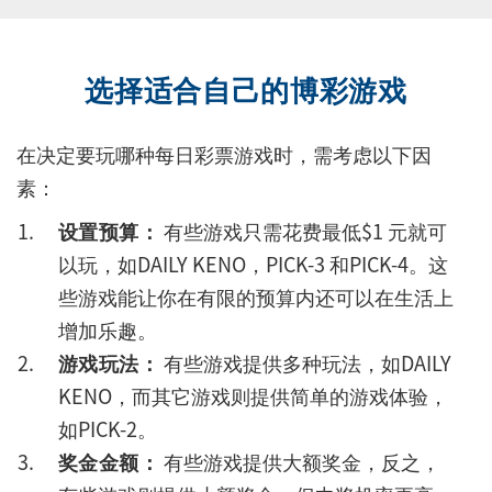
选择适合自己的博彩游戏
在决定要玩哪种每日彩票游戏时，需考虑以下因
素：
设置预算：
有些游戏只需花费最低$1 元就可
以玩，如DAILY KENO，PICK-3 和PICK-4。这
些游戏能让你在有限的预算内还可以在生活上
增加乐趣。
游戏玩法：
有些游戏提供多种玩法，如DAILY
KENO，而其它游戏则提供简单的游戏体验，
如PICK-2。
奖金金额：
有些游戏提供大额奖金，反之，