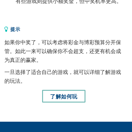
有些游戏则提供小额奖金，但中奖机率更高。
提示
如果你中奖了，可以考虑将彩金与博彩预算分开保
管。如此一来可以确保你不会超支，还更有机会成
为真正的赢家。
一旦选择了适合自己的游戏，就可以详细了解游戏
的玩法。
了解如何玩