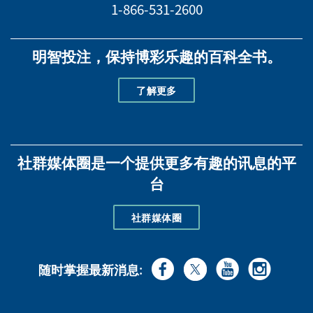
1-866-531-2600
明智投注，保持博彩乐趣的百科全书。
了解更多
社群媒体圈是一个提供更多有趣的讯息的平
台
社群媒体圈
随时掌握最新消息: