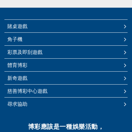
口
中
打
開
賭桌遊戲
角子機
彩票及即刮遊戲
體育博彩
新奇遊戲
慈善博彩中心遊戲
尋求協助
博彩應該是一種娛樂活動，