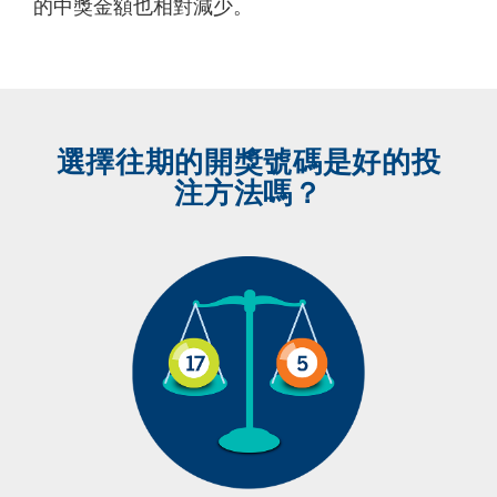
的中獎金額也相對減少。
選擇往期的開獎號碼是好的投
注方法嗎？