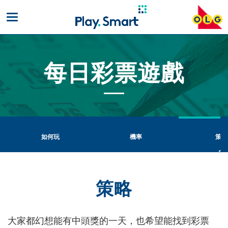
Toggle
mobile
navigation
每日彩票遊戲
每
日
彩
票
遊
戲
如何玩
機率
策略
策略
大家都幻想能有中頭獎的一天，也希望能找到彩票