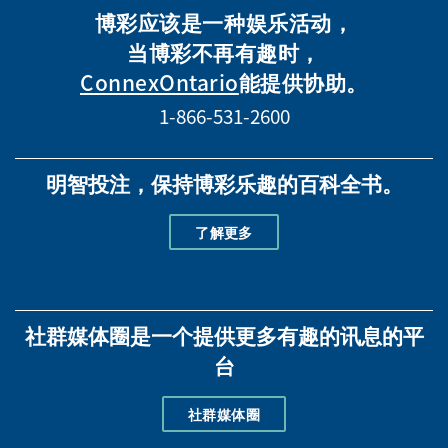
博彩应该是一种娱乐活动，
当博彩不再有趣时，
ConnexOntario
能提供协助。
1-866-531-2600
明智投注，保持博彩乐趣的百科全书。
了解更多
社群媒体圈是一个提供更多有趣的讯息的平
台
社群媒体圈