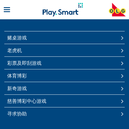
Toggle
mobile
navigation
赌桌游戏
老虎机
彩票及即刮游戏
体育博彩
新奇游戏
慈善博彩中心游戏
寻求协助