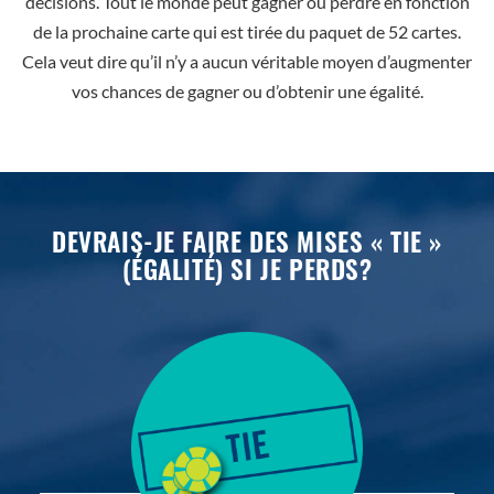
décisions. Tout le monde peut gagner ou perdre en fonction
de la prochaine carte qui est tirée du paquet de 52 cartes.
Cela veut dire qu’il n’y a aucun véritable moyen d’augmenter
vos chances de gagner ou d’obtenir une égalité.
DEVRAIS-JE FAIRE DES MISES « TIE »
(ÉGALITÉ) SI JE PERDS?