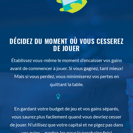
DÉCIDEZ DU MOMENT OÙ VOUS CESSEREZ
DE JOUER
Établissez vous-même le moment d’encaisser vos gains
avant de commencer à jouer. Si vous gagnez, tant mieux!
Mais si vous perdez, vous minimiserez vos pertes en
quittant la table.
CONSEIL
En gardant votre budget de jeu et vos gains séparés,
vous saurez plus facilement quand vous devriez cesser
de jouer. N’utilisez que votre capital et ne pigez pas dans
vos gains – gardez-les pour la prochaine fois!