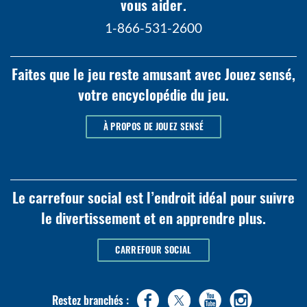
vous aider.
1-866-531-2600
Faites que le jeu reste amusant avec Jouez sensé,
votre encyclopédie du jeu.
À PROPOS DE JOUEZ SENSÉ
Le carrefour social est l’endroit idéal pour suivre
le divertissement et en apprendre plus.
CARREFOUR SOCIAL
Restez branchés :