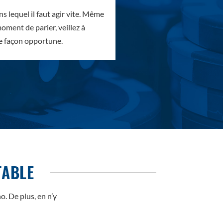
s lequel il faut agir vite. Même
oment de parier, veillez à
de façon opportune.
TABLE
o. De plus, en n’y