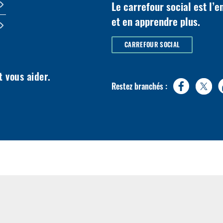
Le carrefour social est l’e
et en apprendre plus.
CARREFOUR SOCIAL
 vous aider.
Restez branchés :