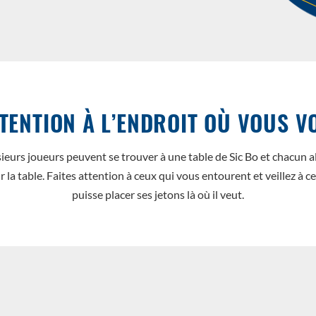
TTENTION À L’ENDROIT OÙ VOUS V
eurs joueurs peuvent se trouver à une table de Sic Bo et chacun a
r la table. Faites attention à ceux qui vous entourent et veillez à 
puisse placer ses jetons là où il veut.