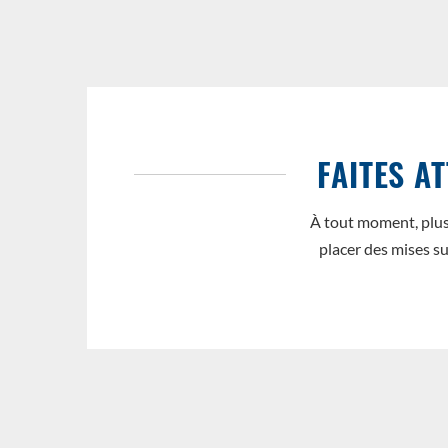
FAITES A
À tout moment, plusi
placer des mises su