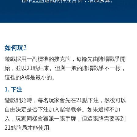
如何玩?
遊戲採用一副標準的撲克牌，每輪先由賭場戰爭開
始，並以21點結束。但與一般的賭場戰爭不一樣，
這裡的A牌是最小的。
1. 下注
遊戲開始時，每名玩家會先在21點下注，然後可以
自由決定是否下注加入賭場戰爭。如果選擇不加
入，玩家同樣會獲派一張手牌，但這張牌需要等到
21點牌局才能使用。