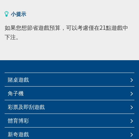
小提示
如果您想節省遊戲預算，可以考慮僅在21點遊戲中
下注。
賭桌遊戲
角子機
彩票及即刮遊戲
體育博彩
新奇遊戲