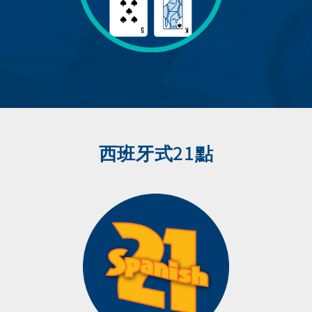
西班牙式21點