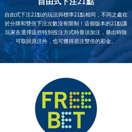
自由式下注21點
自由式下注21點的玩法與標準21點相同，不同之處在
於分牌和雙倍下注次數沒有限制！這個版本的21點讓
玩家在選擇這些特別投注方式時毋須加注，勝出時除
可取回原注外，也可獲得原注雙倍的彩金。