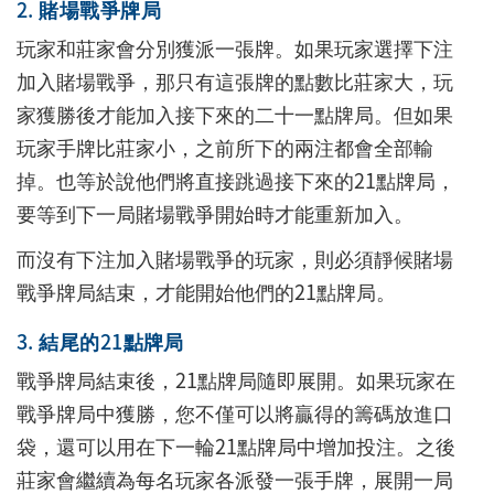
2. 賭場戰爭牌局
玩家和莊家會分別獲派一張牌。如果玩家選擇下注
加入賭場戰爭，那只有這張牌的點數比莊家大，玩
家獲勝後才能加入接下來的二十一點牌局。但如果
玩家手牌比莊家小，之前所下的兩注都會全部輸
掉。也等於說他們將直接跳過接下來的21點牌局，
要等到下一局賭場戰爭開始時才能重新加入。
而沒有下注加入賭場戰爭的玩家，則必須靜候賭場
戰爭牌局結束，才能開始他們的21點牌局。
3. 結尾的21點牌局
戰爭牌局結束後，21點牌局隨即展開。如果玩家在
戰爭牌局中獲勝，您不僅可以將贏得的籌碼放進口
袋，還可以用在下一輪21點牌局中增加投注。之後
莊家會繼續為每名玩家各派發一張手牌，展開一局