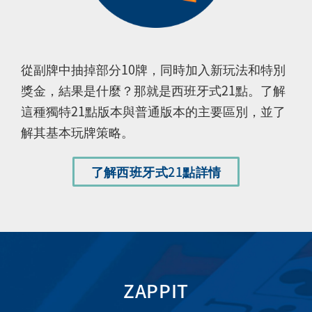
從副牌中抽掉部分10牌，同時加入新玩法和特別
獎金，結果是什麼？那就是西班牙式21點。了解
這種獨特21點版本與普通版本的主要區別，並了
解其基本玩牌策略。
了解西班牙式21點詳情
ZAPPIT