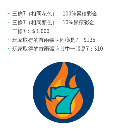
三條7（相同花色）：100%累積彩金
三條7（相同顏色）：10%累積彩金
三條7：＄1,000
玩家取得的首兩張牌同樣是7：$125
玩家取得的首兩張牌其中一張是7：$10