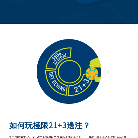
如何玩極限21+3邊注？