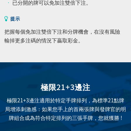
已分開的牌可以免加注雙倍下注。
提示
把握每個免加注雙倍下注和分牌機會，在沒有風險
輸掉更多注碼的情況下贏取彩金。
極限21+3邊注
極限21+3邊注適用於特定手牌排列，為標準21點牌
局增添刺激感：如果您手上的首兩張牌與發牌官的明
牌組合成為符合特定排列的三張手牌，您就獲勝 !