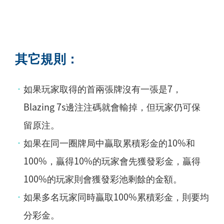
其它規則：
如果玩家取得的首兩張牌沒有一張是7，
Blazing 7s邊注注碼就會輸掉，但玩家仍可保
留原注。
如果在同一圈牌局中贏取累積彩金的10%和
100%，贏得10%的玩家會先獲發彩金，贏得
100%的玩家則會獲發彩池剩餘的金額。
如果多名玩家同時贏取100%累積彩金，則要均
分彩金。