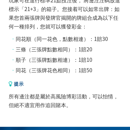
玩家可在進行標準21點投注後， 將邊注注碼放進
標示「21+3」的箱子。您接着可以如常出牌：如
果您首兩張牌與發牌官揭開的牌組合成為以下任
何一種排列，您就可以獲發彩金：
同花順（同一花色，點數相連）：1賠30
三條（三張牌點數相同）：1賠20
順子（三張牌點數相連）：1賠10
同花（三張牌花色相同）：1賠50
提示
所有邊注都是屬於高風險博彩活動，可以怡情，
但絕不適宜用作追回賭本。