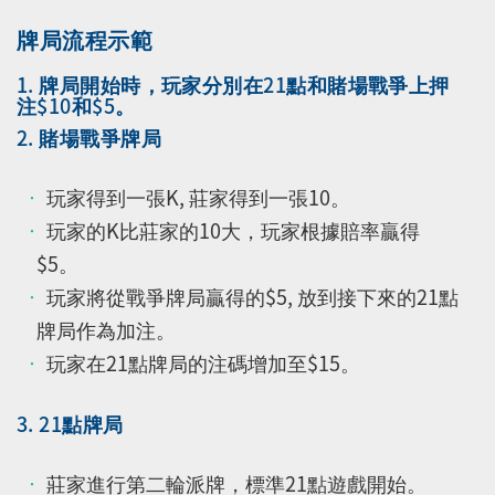
牌局流程示範
1. 牌局開始時，玩家分別在21點和賭場戰爭上押
注$10和$5。
2. 賭場戰爭牌局
玩家得到一張K, 莊家得到一張10。
玩家的K比莊家的10大，玩家根據賠率贏得
$5。
玩家將從戰爭牌局贏得的$5, 放到接下來的21點
牌局作為加注。
玩家在21點牌局的注碼增加至$15。
3. 21點牌局
莊家進行第二輪派牌，標準21點遊戲開始。