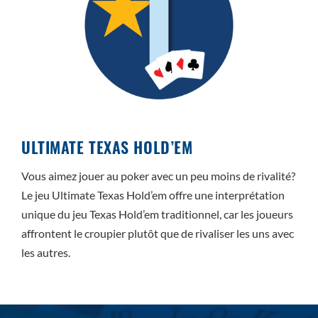
ULTIMATE TEXAS HOLD’EM
Vous aimez jouer au poker avec un peu moins de rivalité?
Le jeu Ultimate Texas Hold’em offre une interprétation
unique du jeu Texas Hold’em traditionnel, car les joueurs
affrontent le croupier plutôt que de rivaliser les uns avec
les autres.