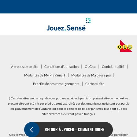
|
|
|
|
ouvrir
ouvrir
À propos de ce site
Conditions d’utilisation
OLG.ca
Confidentialité
dans
dans
|
|
ouvrir
ouvrir
Modalités de My PlaySmart
Modalités de Ma pause jeu
une
une
dans
dans
|
Exactitude des renseignements
Carte du site
nouvelle
nouvelle
une
une
fenêtre
fenêtre
nouvelle
nouvelle
‡Certains sites web auxquels vous pouvez accéder à partir du présent site ou menant au
fenêtre
fenêtre
présent site ont été mis sur pied ou sont exploités par des organismes ne faisant pas partie
du gouvernement de l’Ontario ou pour le compte de tels organismes. Il se peut que ces
sites externes n’existent pas en français.
© 2026 Société des loterie et des jeux de l’Ontario
RETOUR À : POKER – COMMENT JOUER
Ce site Web est destiné aux adultes de la province de l’Ontario, Canada. Pour participer