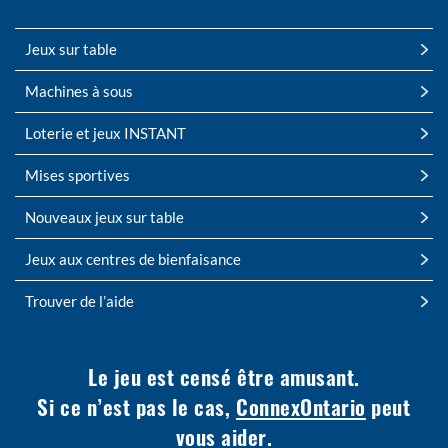
Jeux sur table
Machines à sous
Loterie et jeux INSTANT
Mises sportives
Nouveaux jeux sur table
Jeux aux centres de bienfaisance
Trouver de l’aide
Le jeu est censé être amusant.
Si ce n’est pas le cas,
ConnexOntario
peut
vous aider.