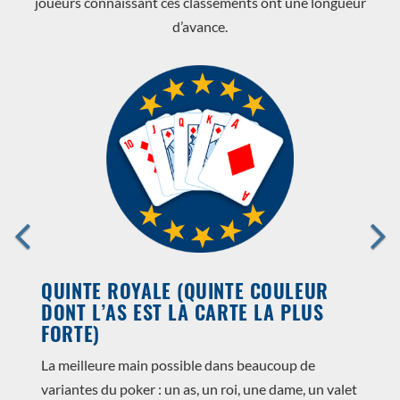
joueurs connaissant ces classements ont une longueur
d’avance.
QUINTE ROYALE (QUINTE COULEUR
DONT L’AS EST LA CARTE LA PLUS
FORTE)
La meilleure main possible dans beaucoup de
variantes du poker : un as, un roi, une dame, un valet