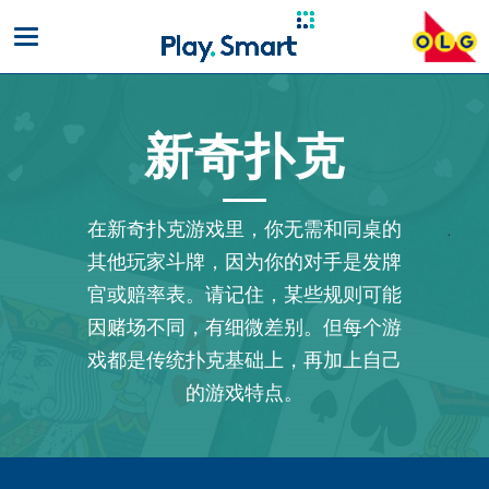
Toggle
mobile
navigation
新奇扑克
新
奇
在新奇扑克游戏里，你无需和同桌的
扑
克
其他玩家斗牌，因为你的对手是发牌
官或赔率表。请记住，某些规则可能
因赌场不同，有细微差别。但每个游
戏都是传统扑克基础上，再加上自己
的游戏特点。