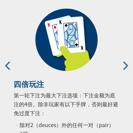
四倍玩注
第一轮下注为最大下注选项：下注金额为底
注的4倍。除非玩家有以下手牌，否则最好避
免过度下注：
除对2（deuces）外的任何一对（pair）