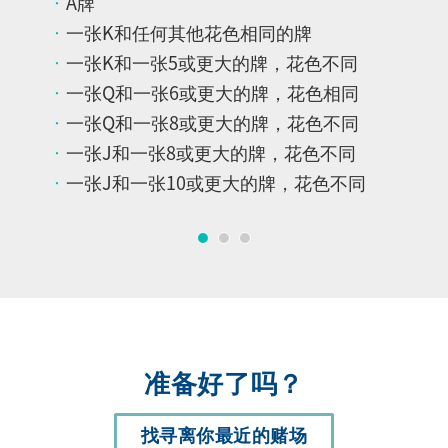
A牌
一张K和任何其他花色相同的牌
一张K和一张5或更大的牌，花色不同
一张Q和一张6或更大的牌，花色相同
一张Q和一张8或更大的牌，花色不同
一张J和一张8或更大的牌，花色不同
一张J和一张10或更大的牌，花色不同
准备好了吗？
在
找寻离你最近的赌场