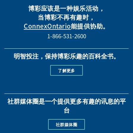
博彩应该是一种娱乐活动，
当博彩不再有趣时，
ConnexOntario
能提供协助。
1-866-531-2600
明智投注，保持博彩乐趣的百科全书。
了解更多
社群媒体圈是一个提供更多有趣的讯息的平
台
社群媒体圈