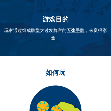
游戏目的
玩家通过组成牌型大过发牌官的
五张手牌
，来赢得彩
金。
如何玩