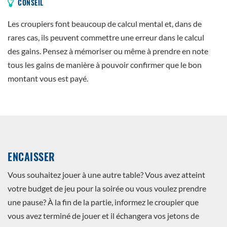
CONSEIL
Les croupiers font beaucoup de calcul mental et, dans de
rares cas, ils peuvent commettre une erreur dans le calcul
des gains. Pensez à mémoriser ou même à prendre en note
tous les gains de manière à pouvoir confirmer que le bon
montant vous est payé.
ENCAISSER
Vous souhaitez jouer à une autre table? Vous avez atteint
votre budget de jeu pour la soirée ou vous voulez prendre
une pause? À la fin de la partie, informez le croupier que
vous avez terminé de jouer et il échangera vos jetons de