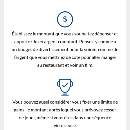
Établissez le montant que vous souhaitez dépenser et
apportez-le en argent comptant. Pensez-y comme à
un budget de divertissement pour la soirée, comme de
l’argent que vous mettriez de côté pour aller manger
au restaurant et voir un film.
Vous pouvez aussi considérer vous fixer une limite de
gains; le montant après lequel vous prévoyez cesser
de jouer, même si vous êtes dans une séquence
victorieuse.