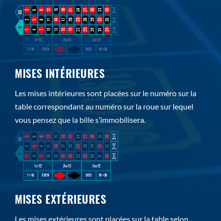
MISES INTÉRIEURES
Les mises intérieures sont placées sur le numéro sur la
table correspondant au numéro sur la roue sur lequel
vous pensez que la bille s’immobilisera.
MISES EXTÉRIEURES
Les mises extérieures sont placées sur la table selon