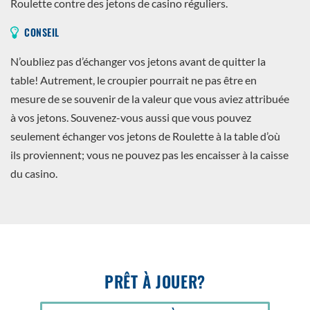
Roulette contre des jetons de casino réguliers.
CONSEIL
N’oubliez pas d’échanger vos jetons avant de quitter la
table! Autrement, le croupier pourrait ne pas être en
mesure de se souvenir de la valeur que vous aviez attribuée
à vos jetons. Souvenez-vous aussi que vous pouvez
seulement échanger vos jetons de Roulette à la table d’où
ils proviennent; vous ne pouvez pas les encaisser à la caisse
du casino.
PRÊT À JOUER?