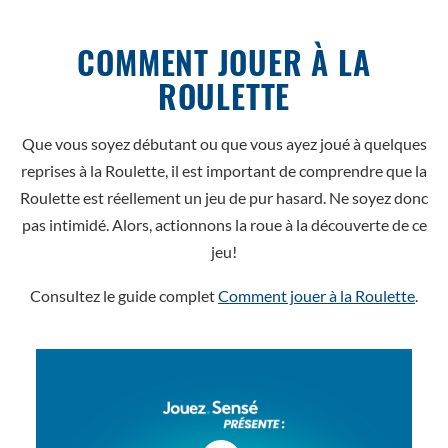
COMMENT JOUER À LA
ROULETTE
Que vous soyez débutant ou que vous ayez joué à quelques
reprises à la Roulette, il est important de comprendre que la
Roulette est réellement un jeu de pur hasard. Ne soyez donc
pas intimidé. Alors, actionnons la roue à la découverte de ce
jeu!
Consultez le guide complet
Comment jouer à la Roulette
.