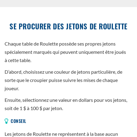
SE PROCURER DES JETONS DE ROULETTE
Chaque table de Roulette possède ses propres jetons
spécialement marqués qui peuvent uniquement être joués
à cette table.
D’abord, choisissez une couleur de jetons particulière, de
sorte que le croupier puisse suivre les mises de chaque
joueur.
Ensuite, sélectionnez une valeur en dollars pour vos jetons,
soit de 1 $ à 100 $ par jeton.
CONSEIL
Les jetons de Roulette ne représentent à la base aucun