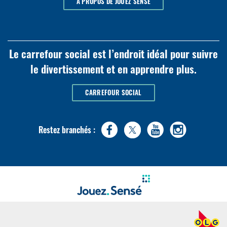
À PROPOS DE JOUEZ SENSÉ
Le carrefour social est l’endroit idéal pour suivre
le divertissement et en apprendre plus.
CARREFOUR SOCIAL
Restez branchés :