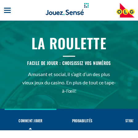
Toggle
mobile
navigation
LA ROULETTE
La
Roulette
FACILE DE JOUER : CHOISISSEZ VOS NUMÉROS
Amusant et social, il s’agit d’un des plus
vieux jeux du casino. En plus de tout ce tape-
à-l’œil!
COMMENT JOUER
PROBABILITÉS
STRATÉG