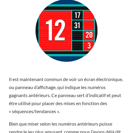
Il est maintenant commun de voir un écran électronique,
ou panneau d’affichage, qui indique les numéros
gagnants antérieurs. Ce panneau sert d’indicatif et peut
être utilisé pour placer des mises en fonction des
« séquences/tendances ».
Bien que miser selon les numéros antérieurs puisse
rendre le jeu plus amusant, comme nous l’avons déjà dit,