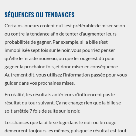
SÉQUENCES OU TENDANCES
Certains joueurs croient qu’il est préférable de miser selon
ou contre la tendance afin de tenter d’augmenter leurs
probabilités de gagner. Par exemple, si la bille s’est
immobilisée sept fois sur le noir, vous pourriez penser
qu’elle le fera de nouveau, ou que le rouge est dû pour
gagner la prochaine fois, et donc miser en conséquence.
Autrement dit, vous utilisez l’information passée pour vous
guider dans vos prochaines mises.
En réalité, les résultats antérieurs n’influencent pas le
résultat du tour suivant. Ça ne change rien que la bille se
soit arrêtée 7 fois de suite sur le noir.
Les chances que la bille se loge dans le noir ou le rouge
demeurent toujours les mêmes, puisque le résultat est tout