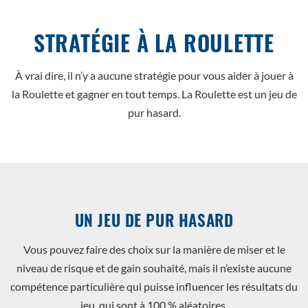
STRATÉGIE À LA ROULETTE
À vrai dire, il n’y a aucune stratégie pour vous aider à jouer à
la Roulette et gagner en tout temps. La Roulette est un jeu de
pur hasard.
UN JEU DE PUR HASARD
Vous pouvez faire des choix sur la manière de miser et le
niveau de risque et de gain souhaité, mais il n’existe aucune
compétence particulière qui puisse influencer les résultats du
jeu, qui sont à 100 % aléatoires.