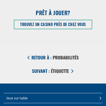
PRÊT À JOUER?
OUVRIR
TROUVEZ UN CASINO PRÈS DE CHEZ VOUS
DANS
UNE
NOUVELLE
FENÃªTRE
RETOUR À :
PROBABILITÉS
SUIVANT :
ÉTIQUETTE
Jeux sur table