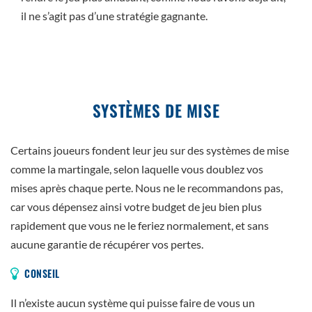
il ne s’agit pas d’une stratégie gagnante.
SYSTÈMES DE MISE
Certains joueurs fondent leur jeu sur des systèmes de mise
comme la martingale, selon laquelle vous doublez vos
mises après chaque perte. Nous ne le recommandons pas,
car vous dépensez ainsi votre budget de jeu bien plus
rapidement que vous ne le feriez normalement, et sans
aucune garantie de récupérer vos pertes.
CONSEIL
Il n’existe aucun système qui puisse faire de vous un