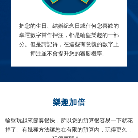
把您的生日、結婚紀念日或任何您喜歡的
幸運數字當作押注，都是輪盤樂趣的一部
分。但是請記得，在這些有意義的數字上
押注並不會提升您的獲勝機率。
樂趣加倍
輪盤玩起來節奏很快，所以您的預算很容易一下就花
掉了。有幾種方法讓您在有限的預算內，玩得更久，