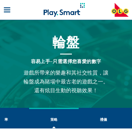
Toggle
mobile
navigation
輪盤
輪
盤
容易上手–只需選擇您喜愛的數字
遊戲所帶來的樂趣和其社交性質，讓
輪盤成為賭場中最古老的遊戲之一。
還有炫目生動的視聽效果！
機率
策略
禮儀