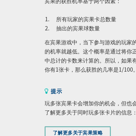
宾果的获胜机率基于两个因素：
所有玩家的宾果卡总数量
抽出的宾果球数量
在宾果游戏中，当下参与游戏的玩家
的机率就越低。这个概率是通过将你
中总计的卡数来计算的。所以，如果有
你有1张卡，那么获胜的几率是1/100
提示
玩多张宾果卡会增加你的机会，但也
了解更多关于同时玩多张卡片的信息
了解更多关于宾果策略