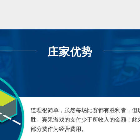
庄家优势
道理很简单，虽然每场比赛都有胜利者，但
胜。宾果游戏的支付少于所收入的金额；此
部分费作为经营费用。