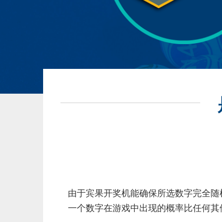
由于宾果开奖机能确保所选数字完全随
一个数字在游戏中出现的概率比任何其