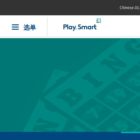
Chinese.OL
Toggle
desktop
navigation