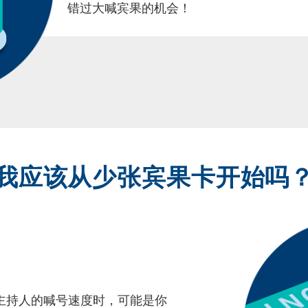
错过大喊宾果的机会！
我应该从少张宾果卡开始吗
主持人的喊号速度时，可能是你