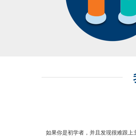
如果你是初学者，并且发现很难跟上