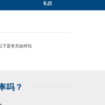
礼仪
以下是有关如何玩
率吗？