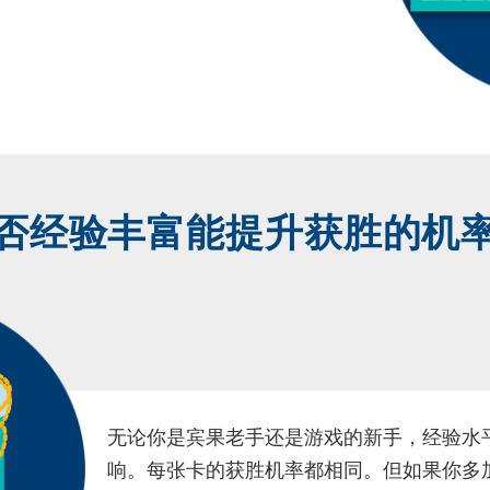
否经验丰富能提升获胜的机
无论你是宾果老手还是游戏的新手，经验水
响。每张卡的获胜机率都相同。但如果你多