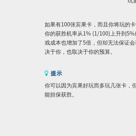
玩
如果有100张宾果卡，而且你将玩的卡
你的获胜机率从1% (1/100)上升到5%
戏成本也增加了5倍，但却无法保证会
决于你，也取决于你的预算。
提示
你可以因为宾果好玩而多玩几张卡，
能担保获胜。