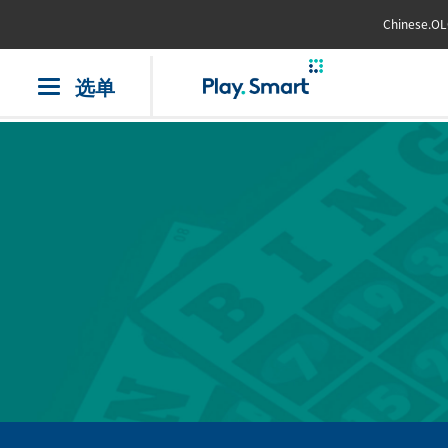
Chinese.OL
Toggle
desktop
navigation