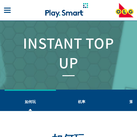
Toggle
mobile
navigation
INSTANT TOP
UP
INSTANT
TOP
UP
如何玩
机率
策略