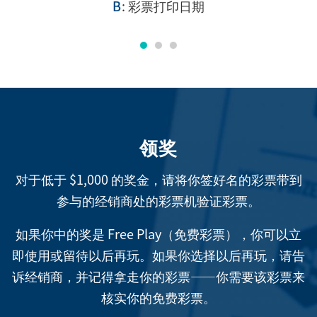
B
: 彩票打印日期
领奖
对于低于 $1,000 的奖金，请将你签好名的彩票带到
参与的经销商处的彩票机验证彩票。
如果你中的奖是 Free Play（免费彩票），你可以立
即使用或留待以后再玩。如果你选择以后再玩，请告
诉经销商，并记得拿走你的彩票——你需要该彩票来
核实你的免费彩票。