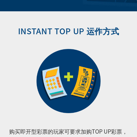
INSTANT TOP UP 运作方式
购买即开型彩票的玩家可要求加购TOP UP彩票，