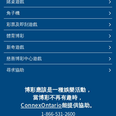
賭桌遊戲
角子機
彩票及即刮遊戲
體育博彩
新奇遊戲
慈善博彩中心遊戲
尋求協助
博彩應該是一種娛樂活動，
當博彩不再有趣時，
ConnexOntario
能提供協助。
1-866-531-2600