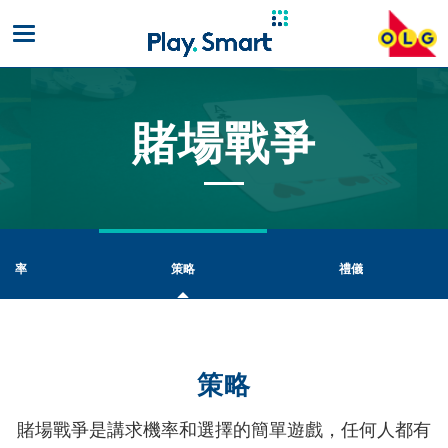
Toggle
mobile
navigation
賭場戰爭
賭
場
戰
爭
機率
策略
禮儀
策略
賭場戰爭是講求機率和選擇的簡單遊戲，任何人都有