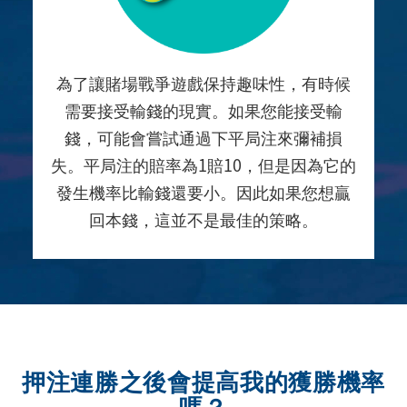
為了讓賭場戰爭遊戲保持趣味性，有時候
需要接受輸錢的現實。如果您能接受輸
錢，可能會嘗試通過下平局注來彌補損
失。平局注的賠率為1賠10，但是因為它的
發生機率比輸錢還要小。因此如果您想贏
回本錢，這並不是最佳的策略。
押注連勝之後會提高我的獲勝機率
嗎？