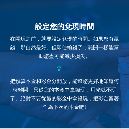
設定您的兌現時間
在開玩之前，就要設定兌現的時間。如果您有贏
錢，那自然是好。但即使輸錢了，離開一樣能幫
助您盡可能減少損失。
提示
把預算本金和彩金分開放，能幫您更好地知道何
時離開。只從您的本金中拿錢玩，用光就不玩
了。絕對不要從贏的彩金中拿錢玩，把彩金留著
作為下次的本金吧!