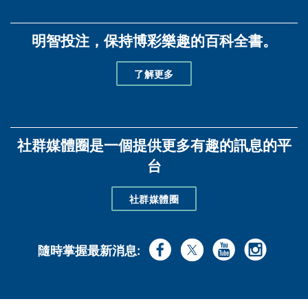
明智投注，保持博彩樂趣的百科全書。
了解更多
社群媒體圈是一個提供更多有趣的訊息的平
台
社群媒體圈
隨時掌握最新消息: