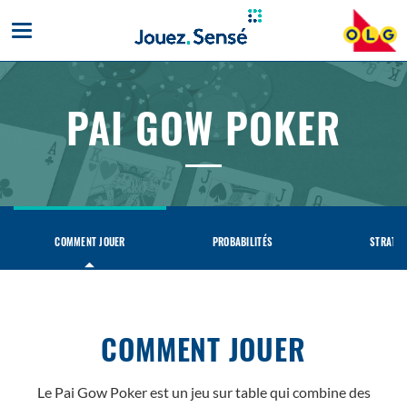
Toggle
mobile
navigation
PAI GOW POKER
Pai
Gow
Poker
COMMENT JOUER
PROBABILITÉS
STRATÉG
COMMENT JOUER
Le Pai Gow Poker est un jeu sur table qui combine des