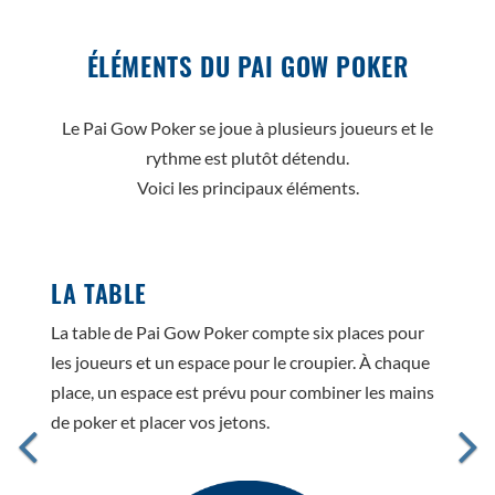
ÉLÉMENTS DU PAI GOW POKER
Le Pai Gow Poker se joue à plusieurs joueurs et le
rythme est plutôt détendu.
Voici les principaux éléments.
LA TABLE
La table de Pai Gow Poker compte six places pour
les joueurs et un espace pour le croupier. À chaque
place, un espace est prévu pour combiner les mains
de poker et placer vos jetons.