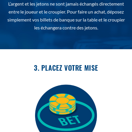
L’argent et les jetons ne sont jamais échangés directement
entre le joueur et le croupier. Pour faire un achat, déposez
simplement vos billets de banque sur la table et le croupier
les échangera contre des jetons.
3. PLACEZ VOTRE MISE