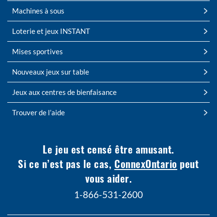
Machines à sous
Loterie et jeux INSTANT
Mises sportives
Nouveaux jeux sur table
Jeux aux centres de bienfaisance
Trouver de l’aide
Le jeu est censé être amusant.
Si ce n’est pas le cas,
ConnexOntario
peut
vous aider.
1-866-531-2600