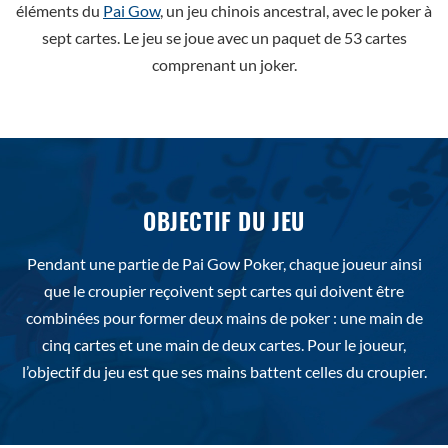
éléments du
Pai Gow
, un jeu chinois ancestral, avec le poker à
sept cartes. Le jeu se joue avec un paquet de 53 cartes
comprenant un joker.
OBJECTIF DU JEU
Pendant une partie de Pai Gow Poker, chaque joueur ainsi
que le croupier reçoivent sept cartes qui doivent être
combinées pour former deux mains de poker : une main de
cinq cartes et une main de deux cartes. Pour le joueur,
l’objectif du jeu est que ses mains battent celles du croupier.