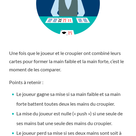
Une fois que le joueur et le croupier ont combiné leurs
cartes pour former la main faible et la main forte, c’est le
moment de les comparer.
Points à retenir :
Le joueur gagne sa mise si sa main faible et sa main
forte battent toutes deux les mains du croupier.
La mise du joueur est nulle (« push ») si une seule de
ses mains bat une seule des mains du croupier.
Le joueur perd sa mise si ses deux mains sont soit à