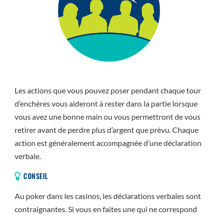
Les actions que vous pouvez poser pendant chaque tour
d’enchères vous aideront à rester dans la partie lorsque
vous avez une bonne main ou vous permettront de vous
retirer avant de perdre plus d’argent que prévu. Chaque
action est généralement accompagnée d’une déclaration
verbale.
CONSEIL
Au poker dans les casinos, les déclarations verbales sont
contraignantes. Si vous en faites une qui ne correspond