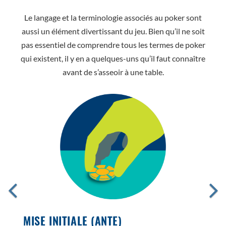
Le langage et la terminologie associés au poker sont
aussi un élément divertissant du jeu. Bien qu’il ne soit
pas essentiel de comprendre tous les termes de poker
qui existent, il y en a quelques-uns qu’il faut connaître
avant de s’asseoir à une table.
MISE INITIALE (ANTE)