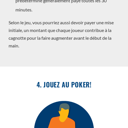
prédéterminé généralement payé toutes les 30
minutes.
Selon le jeu, vous pourriez aussi devoir payer une mise
initiale, un montant que chaque joueur contribue à la
cagnotte pour la faire augmenter avant le début de la
main.
4. JOUEZ AU POKER!