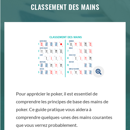
CLASSEMENT DES MAINS
Pour apprécier le poker, il est essentiel de
comprendre les principes de base des mains de
poker. Ce guide pratique vous aidera à
comprendre quelques-unes des mains courantes
que vous verrez probablement.