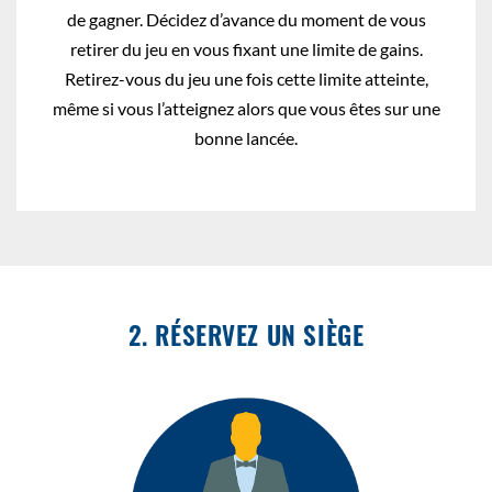
de gagner. Décidez d’avance du moment de vous
retirer du jeu en vous fixant une limite de gains.
Retirez-vous du jeu une fois cette limite atteinte,
même si vous l’atteignez alors que vous êtes sur une
bonne lancée.
2. RÉSERVEZ UN SIÈGE