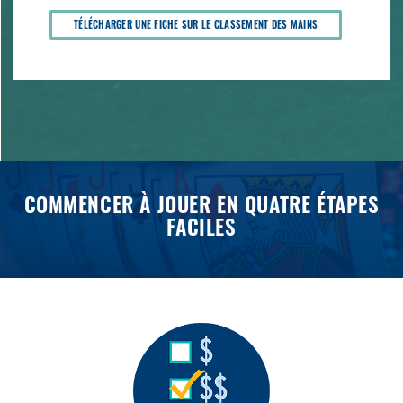
TÉLÉCHARGER UNE FICHE SUR LE CLASSEMENT DES MAINS
COMMENCER À JOUER EN QUATRE ÉTAPES
FACILES