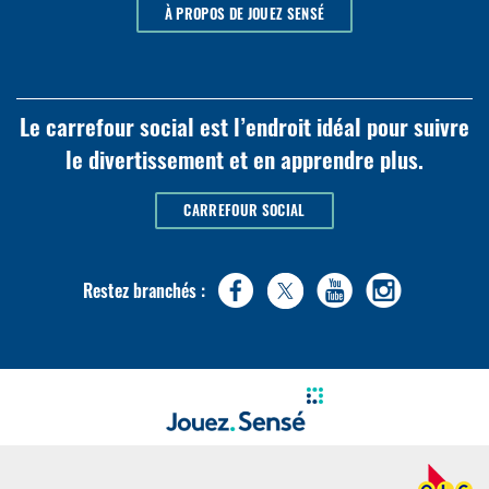
À PROPOS DE JOUEZ SENSÉ
Le carrefour social est l’endroit idéal pour suivre
le divertissement et en apprendre plus.
CARREFOUR SOCIAL
Restez branchés :