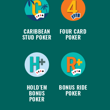
CARIBBEAN
FOUR CARD
STUD POKER
POKER
HOLD’EM
BONUS RIDE
BONUS
POKER
POKER