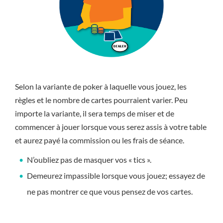
Selon la variante de poker à laquelle vous jouez, les
règles et le nombre de cartes pourraient varier. Peu
importe la variante, il sera temps de miser et de
commencer à jouer lorsque vous serez assis à votre table
et aurez payé la commission ou les frais de séance.
N’oubliez pas de masquer vos « tics ».
Demeurez impassible lorsque vous jouez; essayez de
ne pas montrer ce que vous pensez de vos cartes.