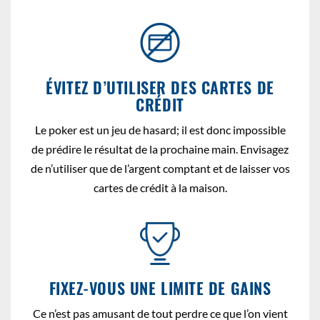
ÉVITEZ D’UTILISER DES CARTES DE
CRÉDIT
Le poker est un jeu de hasard; il est donc impossible
de prédire le résultat de la prochaine main. Envisagez
de n’utiliser que de l’argent comptant et de laisser vos
cartes de crédit à la maison.
FIXEZ-VOUS UNE LIMITE DE GAINS
Ce n’est pas amusant de tout perdre ce que l’on vient