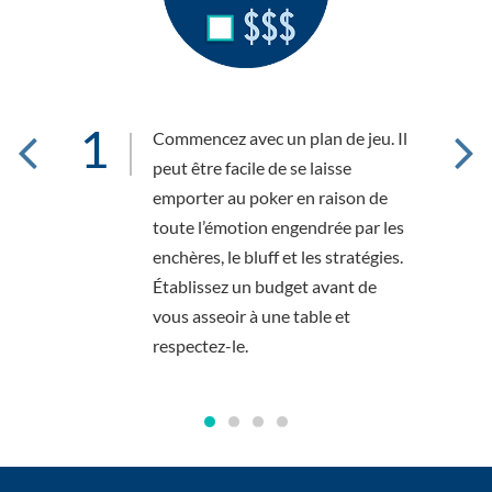
1
2
pier
Commencez avec un plan de jeu. Il
ibuant
peut être facile de se laisse
ble.
emporter au poker en raison de
toute l’émotion engendrée par les
x ou
enchères, le bluff et les stratégies.
Établissez un budget avant de
vous asseoir à une table et
respectez-le.