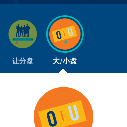
让分盘
大/小盘