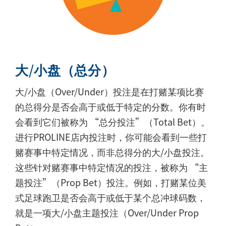
大/小盘（总分）
大/小盘（Over/Under）投注是在打赌某项比赛
的总得分是否会高于或低于特定的分数。你有时
会看到它们被称为 “总分投注”（Total Bet）。
进行PROLINE店内投注时，你可能会看到一些打
赌赛事中特定情况，而非总得分的大/小盘投注。
这些针对赌赛事中特定情况的投注，被称为 “主
题投注”（Prop Bet）投注。例如，打赌某位美
式足球跑卫是否会高于或低于某个总冲球码数，
就是一项大/小盘主题投注（Over/Under Prop