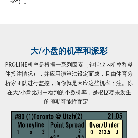
Bet）。
大/小盘的机率和派彩
PROLINE机率是根据一系列因素（包括业内机率和整
体投注情况），并应用演算法设定而成，且由体育分
析家团队进行监控，而你就是因应这些机率下注。你
在大/小盘比对中看到的小数机率，是根据赛果发生
的预期可能性而定。