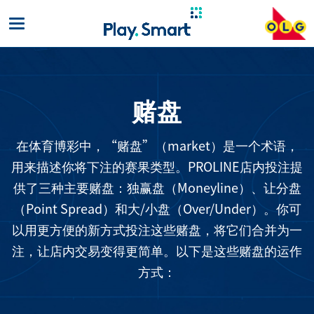
Toggle
mobile
navigation
赌盘
在体育博彩中，“赌盘”（market）是一个术语，
用来描述你将下注的赛果类型。PROLINE店内投注提
供了三种主要赌盘：独赢盘（Moneyline）、让分盘
（Point Spread）和大/小盘（Over/Under）。你可
以用更方便的新方式投注这些赌盘，将它们合并为一
注，让店内交易变得更简单。以下是这些赌盘的运作
方式：