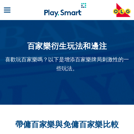
Toggle
mobile
navigation
百家樂衍生玩法和邊注
喜歡玩百家樂嗎？以下是增添百家樂牌局刺激性的一
些玩法。
帶傭百家樂與免傭百家樂比較