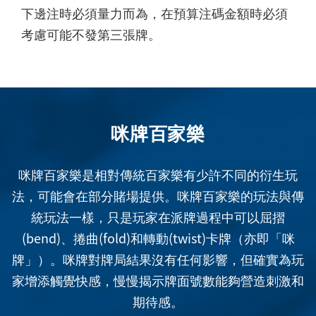
下邊注時必須量力而為，在預算注碼金額時必須
考慮可能不發第三張牌。
咪牌百家樂
咪牌百家樂是相對傳統百家樂有少許不同的衍生玩
法，可能會在部分賭場提供。咪牌百家樂的玩法與傳
統玩法一樣，只是玩家在派牌過程中可以屈摺
(bend)、捲曲(fold)和轉動(twist)卡牌（亦即「咪
牌」）。咪牌對牌局結果沒有任何影響，但確實為玩
家增添觸覺快感，慢慢揭示牌面號數能夠營造刺激和
期待感。