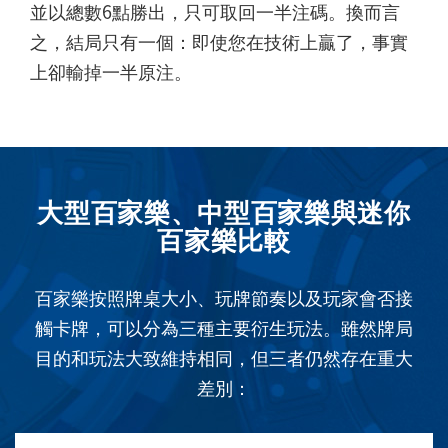
並以總數6點勝出，只可取回一半注碼。換而言
之，結局只有一個：即使您在技術上贏了，事實
上卻輸掉一半原注。
大型百家樂、中型百家樂與迷你
百家樂比較
百家樂按照牌桌大小、玩牌節奏以及玩家會否接
觸卡牌，可以分為三種主要衍生玩法。雖然牌局
目的和玩法大致維持相同，但三者仍然存在重大
差別：