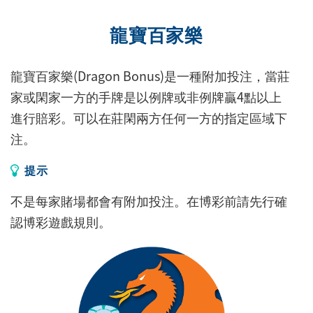
龍寶百家樂
龍寶百家樂(Dragon Bonus)是一種附加投注，當莊
家或閑家一方的手牌是以例牌或非例牌贏4點以上
進行賠彩。可以在莊閑兩方任何一方的指定區域下
注。
提示
不是每家賭場都會有附加投注。在博彩前請先行確
認博彩遊戲規則。