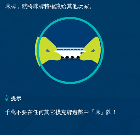
咪牌，就將咪牌特權讓給其他玩家。
提示
千萬不要在任何其它撲克牌遊戲中「咪」牌！