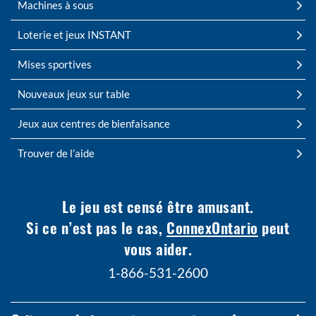
Machines à sous
Loterie et jeux INSTANT
Mises sportives
Nouveaux jeux sur table
Jeux aux centres de bienfaisance
Trouver de l’aide
Le jeu est censé être amusant.
Si ce n’est pas le cas,
ConnexOntario
peut
vous aider.
1-866-531-2600