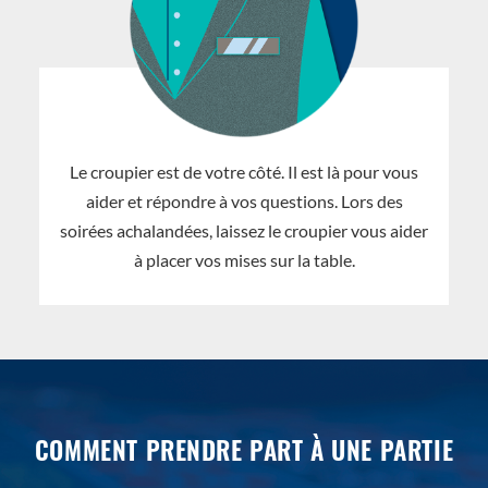
Le croupier est de votre côté. Il est là pour vous
aider et répondre à vos questions. Lors des
soirées achalandées, laissez le croupier vous aider
à placer vos mises sur la table.
COMMENT PRENDRE PART À UNE PARTIE