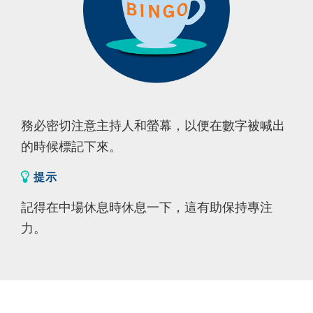
務必密切注意主持人和螢幕，以便在數字被喊出
的時候標記下來。
提示
記得在中場休息時休息一下，這有助保持專注
力。