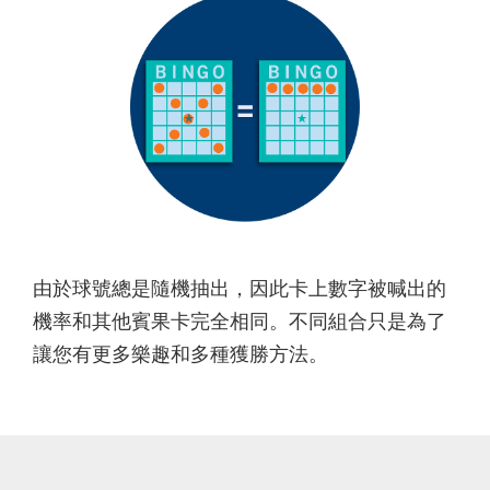
由於球號總是隨機抽出，因此卡上數字被喊出的
機率和其他賓果卡完全相同。不同組合只是為了
讓您有更多樂趣和多種獲勝方法。