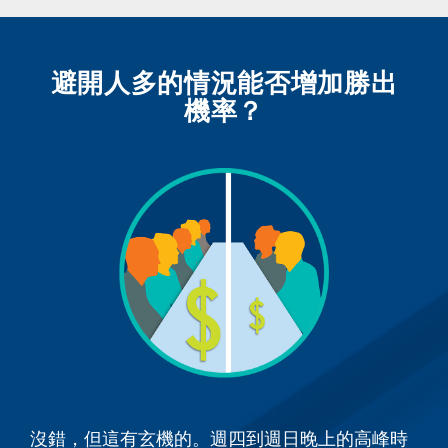
避開人多的情況能否增加勝出
機率？
沒錯，但這有玄機的。週四到週日晚上的高峰時