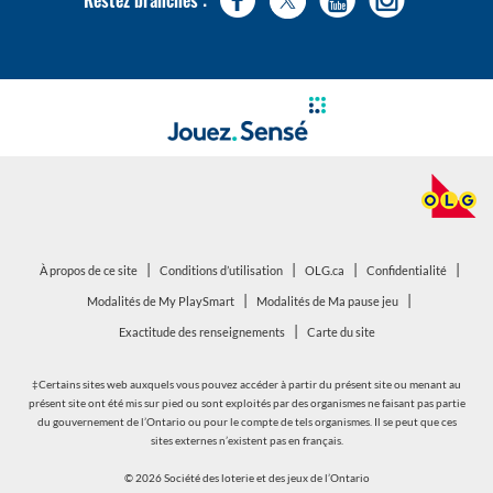
|
|
|
|
ouvrir
ouvrir
À propos de ce site
Conditions d’utilisation
OLG.ca
Confidentialité
dans
dans
|
|
ouvrir
ouvrir
Modalités de My PlaySmart
Modalités de Ma pause jeu
une
une
dans
dans
|
Exactitude des renseignements
Carte du site
nouvelle
nouvelle
une
une
fenêtre
fenêtre
nouvelle
nouvelle
‡Certains sites web auxquels vous pouvez accéder à partir du présent site ou menant au
fenêtre
fenêtre
présent site ont été mis sur pied ou sont exploités par des organismes ne faisant pas partie
du gouvernement de l’Ontario ou pour le compte de tels organismes. Il se peut que ces
sites externes n’existent pas en français.
© 2026 Société des loterie et des jeux de l’Ontario