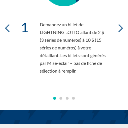
1
2
lots
Demandez un billet de
rez
LIGHTNING LOTTO allant de 2 $
ix à
(3 séries de numéros) à 10 $ (15
mer
séries de numéros) à votre
e
détaillant. Les billets sont générés
par Mise-éclair – pas de fiche de
sélection à remplir.