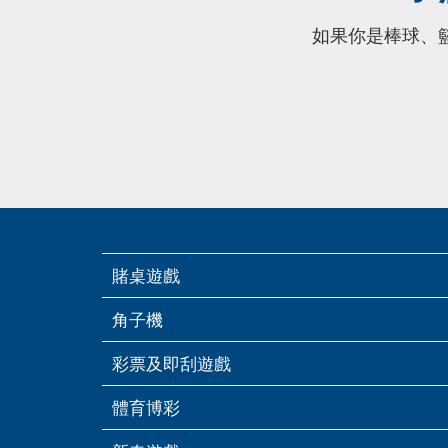
如果你是棒球、
賭桌遊戲
角子機
彩票及即刮遊戲
體育博彩