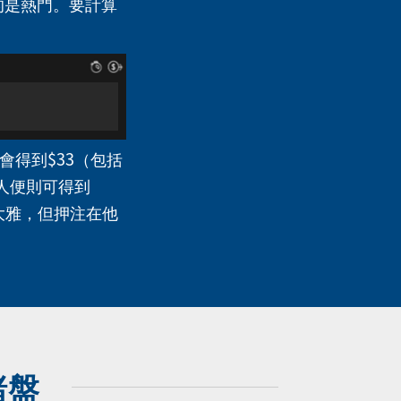
的是熱門。要計算
會得到$33（包括
的人便則可得到
大雅，但押注在他
賭盤