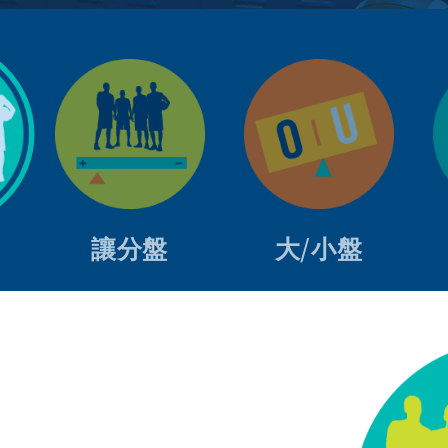
讓分盤
大/小盤