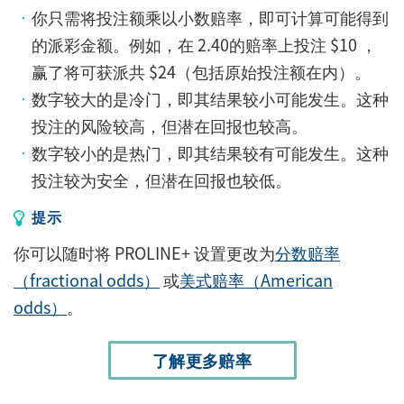
你只需将投注额乘以小数赔率，即可计算可能得到
的派彩金额。例如，在 2.40的赔率上投注 $10 ，
赢了将可获派共 $24（包括原始投注额在内）。
数字较大的是冷门，即其结果较小可能发生。这种
投注的风险较高，但潜在回报也较高。
数字较小的是热门，即其结果较有可能发生。这种
投注较为安全，但潜在回报也较低。
提示
你可以随时将 PROLINE+ 设置更改为
分数赔率
（fractional odds）
或
美式赔率（American
odds）
。
了解更多赔率