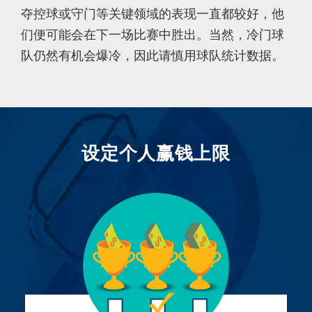
夺控球或守门等关键领域的表现一直都较好，他
们便可能会在下一场比赛中胜出。当然，冷门球
队仍然有机会爆冷，因此请慎用球队统计数据。
设定个人赢钱上限