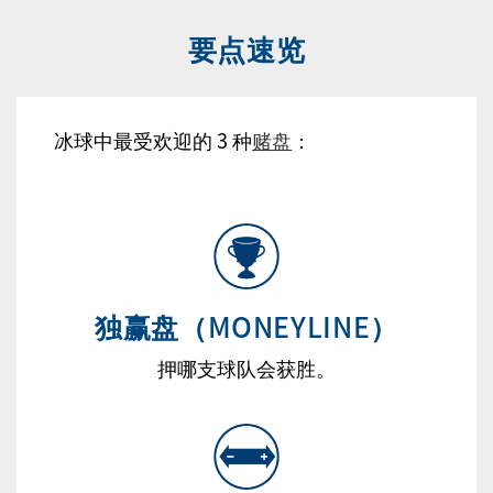
要点速览
冰球中最受欢迎的 3 种
赌盘
：
独赢盘（MONEYLINE）
押哪支球队会获胜。