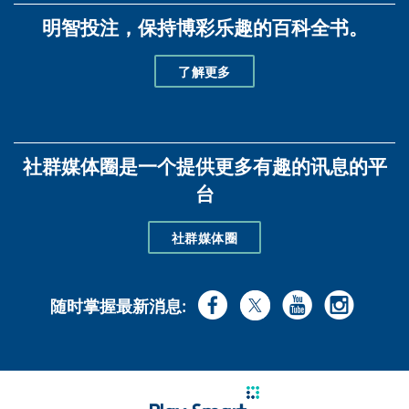
明智投注，保持博彩乐趣的百科全书。
了解更多
社群媒体圈是一个提供更多有趣的讯息的平
台
社群媒体圈
随时掌握最新消息: