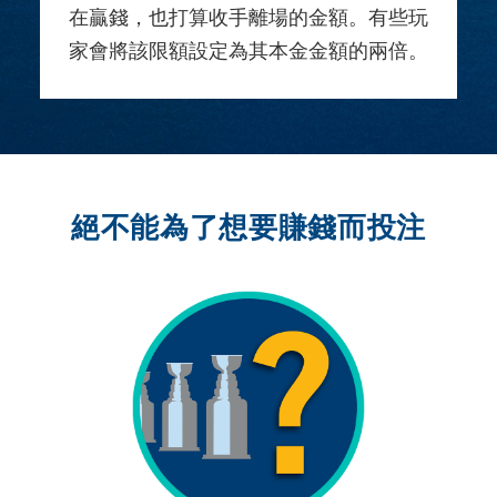
在贏錢，也打算收手離場的金額。有些玩
家會將該限額設定為其本金金額的兩倍。
絕不能為了想要賺錢而投注