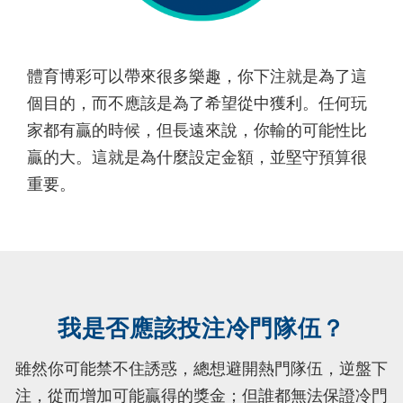
體育博彩可以帶來很多樂趣，你下注就是為了這
個目的，而不應該是為了希望從中獲利。任何玩
家都有贏的時候，但長遠來說，你輸的可能性比
贏的大。這就是為什麼設定金額，並堅守預算很
重要。
我是否應該投注冷門隊伍？
雖然你可能禁不住誘惑，總想避開熱門隊伍，逆盤下
注，從而增加可能贏得的獎金；但誰都無法保證冷門