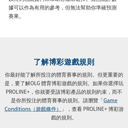
據可以作為有用的參考，但無法幫助你準確預測
賽果。
了解博彩遊戲規則
你最好能了解所投注的體育賽事的規則。但更重要的
是，要了解OLG 體育博彩遊戲的規則。如果你選擇玩
PROLINE+，你就要受該博彩產品的規則約束，而不
是你所投注的體育賽事的規則。請瀏覽「
Game
Conditions（遊戲條件）
」，查看 PROLINE+ 博彩游
戲的規則。