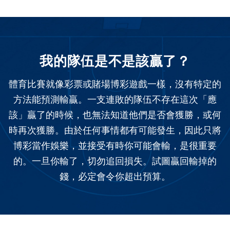
我的隊伍是不是該贏了？
體育比賽就像彩票或賭場博彩遊戲一樣，沒有特定的
方法能預測輸贏。一支連敗的隊伍不存在這次「應
該」贏了的時候，也無法知道他們是否會獲勝，或何
時再次獲勝。由於任何事情都有可能發生，因此只將
博彩當作娛樂，並接受有時你可能會輸，是很重要
的。一旦你輸了，切勿追回損失。試圖贏回輸掉的
錢，必定會令你超出預算。