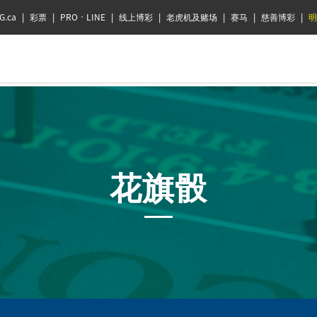
G.ca
|
彩票
|
PRO•LINE
|
线上博彩
|
老虎机及赌场
|
赛马
|
慈善博彩
|
明
花旗骰
花
旗
骰