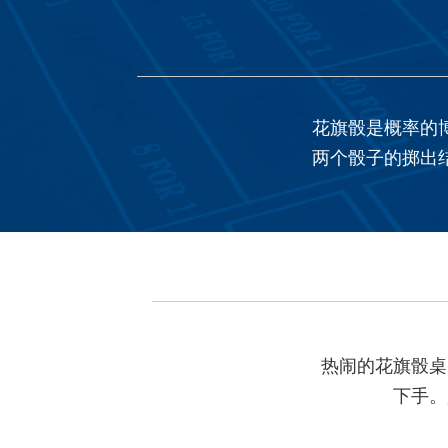
花旗骰是概率的
两个骰子的掷出
热闹的花旗骰桌
下手。