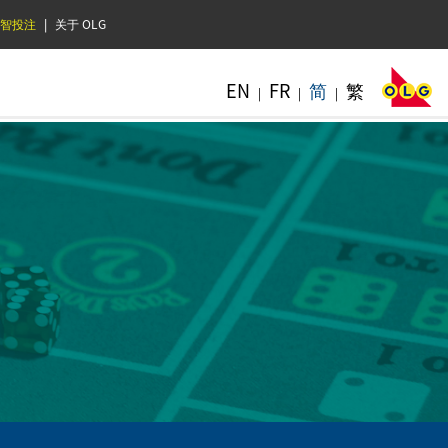
智投注
|
关于 OLG
EN
FR
简
繁
|
|
|