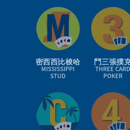
密西西比梭哈
鬥三張撲
MISSISSIPPI
THREE CAR
STUD
POKER