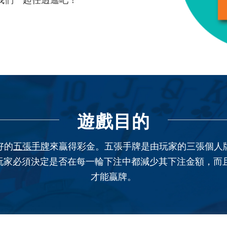
遊戲目的
好的
五張手牌
來贏得彩金。五張手牌是由玩家的三張個人
玩家必須決定是否在每一輪下注中都減少其下注金額，而且
才能贏牌。