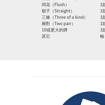
同花（Flush）
1
順子（Straight）
1
三條（Three of a kind）
1
兩對（Two pair）
1
10或更大的牌
1
其它
輸