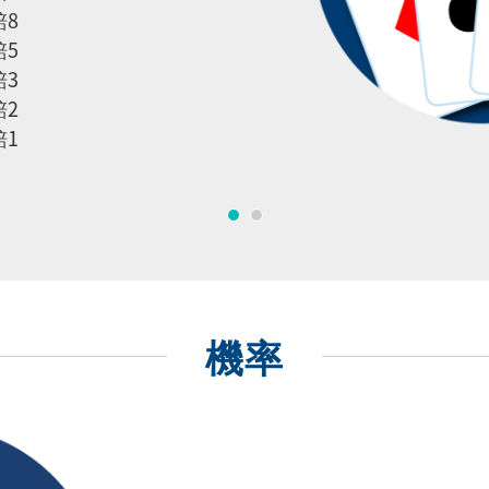
賠8
賠5
賠3
賠2
賠1
機率