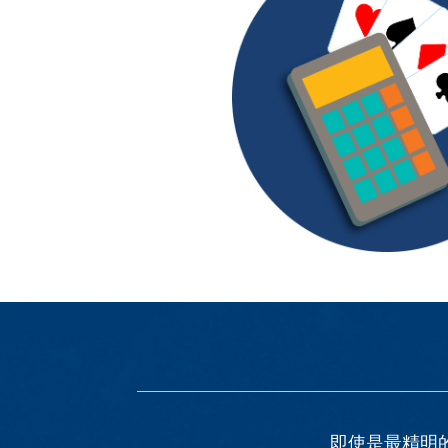
即使是最精明