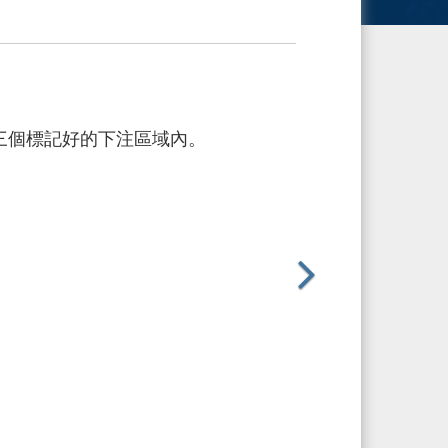
上三個標記好的下注區域內。