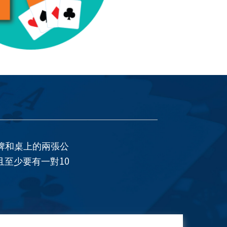
牌和桌上的兩張公
至少要有一對10