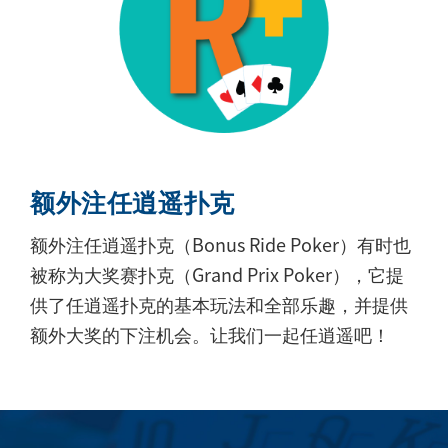
额外注任逍遥扑克
额外注任逍遥扑克（Bonus Ride Poker）有时也
被称为大奖赛扑克（Grand Prix Poker），它提
供了任逍遥扑克的基本玩法和全部乐趣，并提供
额外大奖的下注机会。让我们一起任逍遥吧！