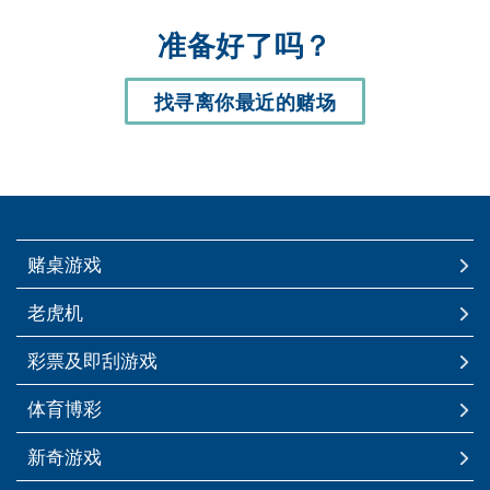
准备好了吗？
在
找寻离你最近的赌场
新
窗
口
中
打
开
赌桌游戏
老虎机
彩票及即刮游戏
体育博彩
新奇游戏