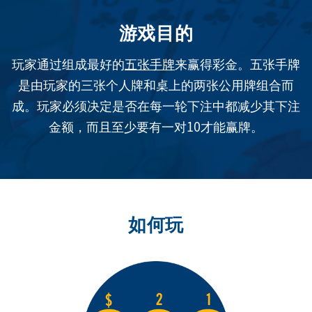
游戏目的
玩家通过组成最好的
五张手牌
来赢得彩金。五张手牌
是由玩家的三张个人牌和桌上的两张公用牌组合而
成。玩家必须决定是否在每一轮下注中都减少其下注
金额，而且至少要有一对10才能赢牌。
如何玩