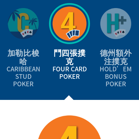
加勒比梭
鬥四張撲
德州額外
哈
克
注撲克
CARIBBEAN
FOUR CARD
HOLD’EM
STUD
POKER
BONUS
POKER
POKER