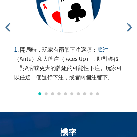
1
. 開局時，玩家有兩個下注選項：
底注
（Ante）和大牌注（ Aces Up），即對獲得
一對A牌或更大的牌組的可能性下注。玩家可
以任選一個進行下注，或者兩個注都下。
機率