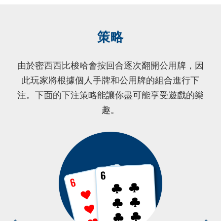
策略
由於密西西比梭哈會按回合逐次翻開公用牌，因
此玩家將根據個人手牌和公用牌的組合進行下
注。下面的下注策略能讓你盡可能享受遊戲的樂
趣。