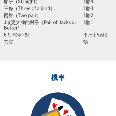
順子（Straight）
1賠4
三條（Three of a kind）
1賠3
兩對（Two pair）
1賠2
J或更大牌的對子（Pair of Jacks or
1賠1
Better）
6-9牌的中對
平局 (Push)
其它
輸
機率