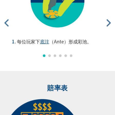
1
. 每位玩家下
底注
（Ante）形成彩池。
賠率表