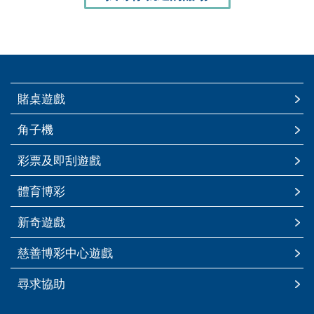
新
窗
口
中
打
開
賭桌遊戲
角子機
彩票及即刮遊戲
體育博彩
新奇遊戲
慈善博彩中心遊戲
尋求協助