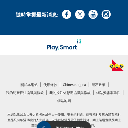
隨時掌握最新消息:
|
|
|
|
在
在
關於本網站
使用條款
Chinese.olg.ca
隱私政策
新
新
|
|
|
在
在
我的明智投注協議與條款
我的投注休憩期協議與條款
網站資訊準確性
視
視
新
新
網站地圖
窗
窗
視
視
中
中
窗
窗
本網站供加拿大安大略省的成年人士使用。安省的彩票、慈善博彩及店內體育博彩
打
打
中
中
產品只向年滿18歲的人士提供。安省的賭場及電子博彩設施、網上賭場遊戲及網上
開
開
打
打
體育博彩遊戲則限年滿19歲的人士光顧或參與。