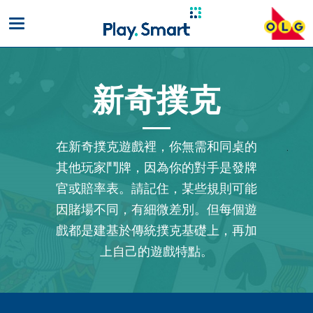
Toggle
mobile
navigation
新奇撲克
新
奇
在新奇撲克遊戲裡，你無需和同桌的
撲
克
其他玩家鬥牌，因為你的對手是發牌
官或賠率表。請記住，某些規則可能
因賭場不同，有細微差別。但每個遊
戲都是建基於傳統撲克基礎上，再加
上自己的遊戲特點。