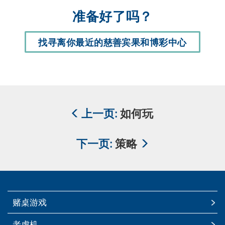
准备好了吗？
在
找寻离你最近的慈善宾果和博彩中心
新
窗
口
中
打
上一页:
如何玩
开
下一页:
策略
赌桌游戏
老虎机