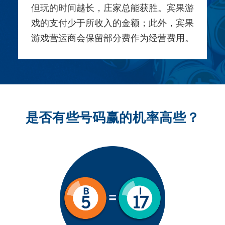
但玩的时间越长，庄家总能获胜。宾果游
戏的支付少于所收入的金额；此外，宾果
游戏营运商会保留部分费作为经营费用。
是否有些号码赢的机率高些？