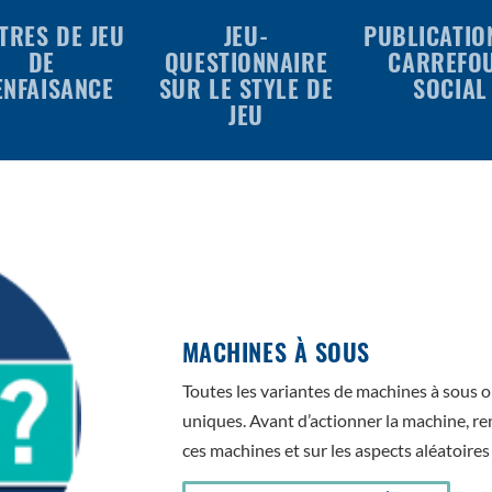
TRES DE JEU
JEU-
PUBLICATIO
DE
QUESTIONNAIRE
CARREFO
ENFAISANCE
SUR LE STYLE DE
SOCIAL
JEU
MACHINES À SOUS
Toutes les variantes de machines à sous on
uniques. Avant d’actionner la machine, r
ces machines et sur les aspects aléatoires