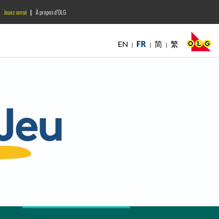
Jouez sensé
À propos d’OLG
|
|
EN
FR
简
繁
|
|
|