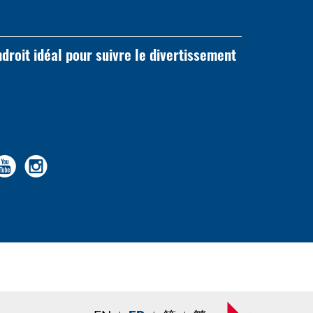
ndroit idéal pour suivre le divertissement