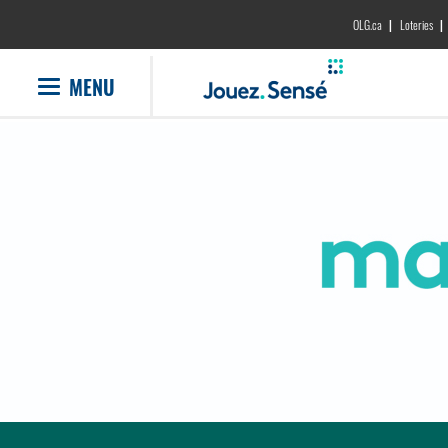
OLG.ca
Loteries
|
|
Toggle
desktop
navigation