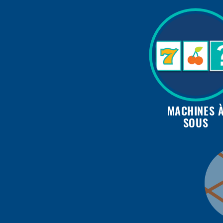
MACHINES 
SOUS