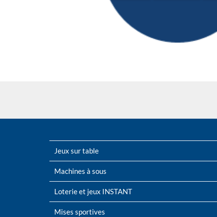
Jeux sur table
Machines à sous
Loterie et jeux INSTANT
Mises sportives