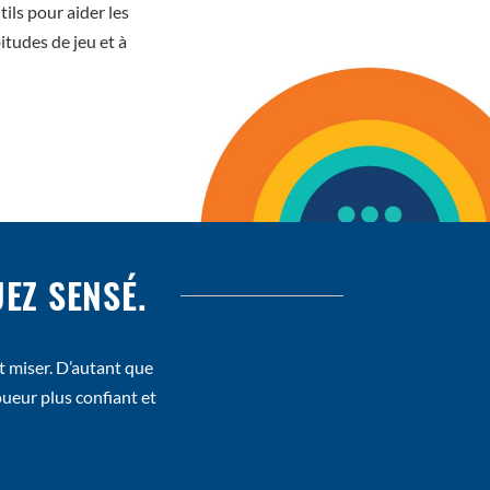
tils pour aider les
itudes de jeu et à
LE FENÃªTRE
EZ SENSÉ.
t miser. D’autant que
ueur plus confiant et