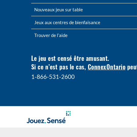
Nouveaux jeux sur table
Jeux aux centres de bienfaisance
Trouver de l’aide
Le jeu est censé être amusant.
Si ce n’est pas le cas,
ConnexOntario
peut
1-866-531-2600