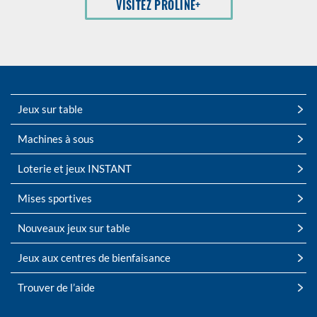
OUVRIR
VISITEZ PROLINE+
DANS
UNE
NOUVELLE
FENÃªTRE
Jeux sur table
Machines à sous
Loterie et jeux INSTANT
Mises sportives
Nouveaux jeux sur table
Jeux aux centres de bienfaisance
Trouver de l’aide