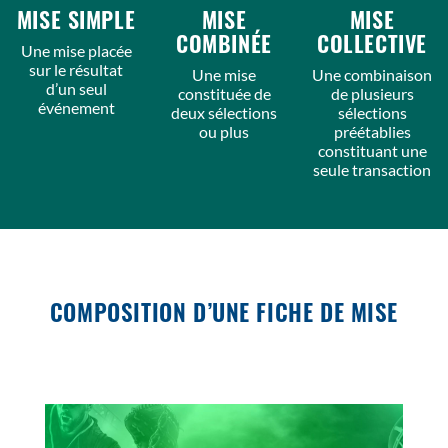
MISE SIMPLE
MISE
MISE
COMBINÉE
COLLECTIVE
Une mise placée
sur le résultat
Une mise
Une combinaison
d’un seul
constituée de
de plusieurs
événement
deux sélections
sélections
ou plus
préétablies
constituant une
seule transaction
COMPOSITION D’UNE FICHE DE MISE