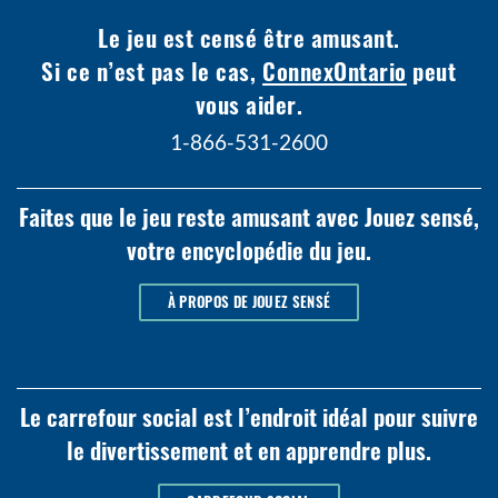
Le jeu est censé être amusant.
Si ce n’est pas le cas,
ConnexOntario
peut
vous aider.
1-866-531-2600
Faites que le jeu reste amusant avec Jouez sensé,
votre encyclopédie du jeu.
À PROPOS DE JOUEZ SENSÉ
Le carrefour social est l’endroit idéal pour suivre
le divertissement et en apprendre plus.