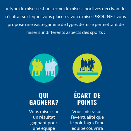
« Type de mise » est un terme de mises sportives décrivant le
résultat sur lequel vous placerez votre mise. PROLINE+ vous
propose une vaste gamme de types de mise permettant de
miser sur différents aspects des sports :
QUI
ÉCART DE
GAGNERA?
POINTS
Vous misez sur
Vous misez sur
un résultat
l’éventualité que
gagnant pour
le pointage d’une
une équipe
équipe couvrira