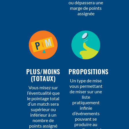
ou dépassera une
marge de points
assignée
PLUS/MOINS
PROPOSITIONS
(TOTAUX)
Un type de mise
vous permettant
Vous misez sur
de miser sur une
l’éventualité que
liste
le pointage total
pratiquement
d’un match sera
infinie
supérieur ou
d’événements
inférieur à un
pouvant se
nombre de
produire au
points assigné