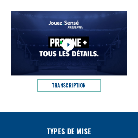
OUVRIR
TRANSCRIPTION
DANS
UNE
NOUVELLE
FENÃªTRE
TYPES DE MISE