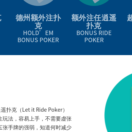
克
德州额外注扑
额外注任逍遥
克
扑克
HOLD’EM
BONUS RIDE
BONUS POKER
POKER
克（Let it Ride Poker）
生玩法，容易上手，不需要虚张
五张手牌的强弱，知道何时减少