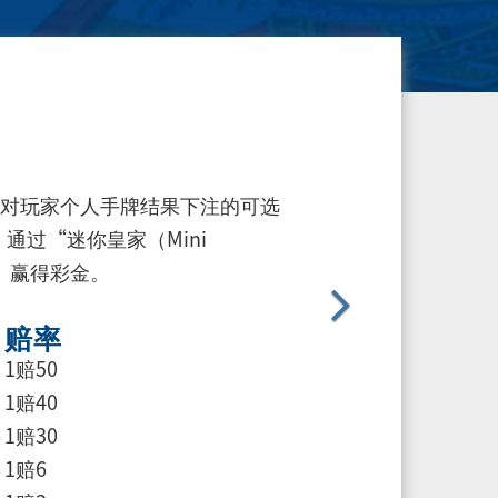
）是仅对玩家个人手牌结果下注的可选
通过“迷你皇家（Mini
Q）赢得彩金。
赔率
1赔50
1赔40
1赔30
1赔6