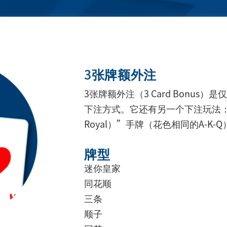
3张牌额外注
3张牌额外注（3 Card Bonus
下注方式。它还有另一个下注玩法：
Royal）”手牌（花色相同的A-K-
牌型
迷你皇家
同花顺
三条
顺子