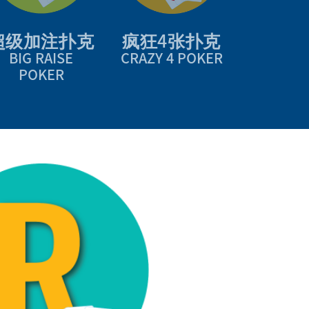
疯狂4张扑克
超级加注扑克
CRAZY 4 POKER
BIG RAISE
POKER