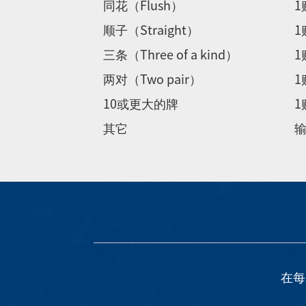
同花（Flush）
1
顺子（Straight）
1
三条（Three of a kind）
1
两对（Two pair）
1
10或更大的牌
1
其它
在每