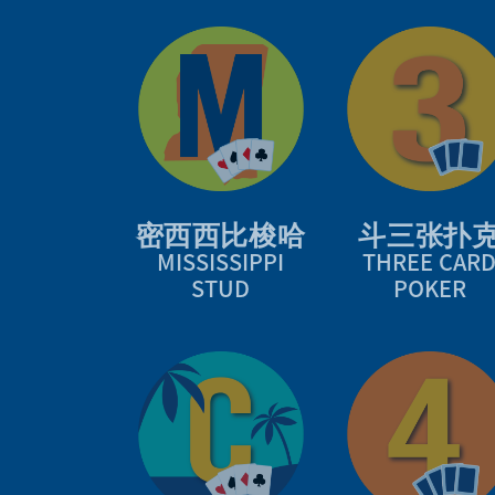
密西西比梭哈
斗三张扑
MISSISSIPPI
THREE CAR
STUD
POKER