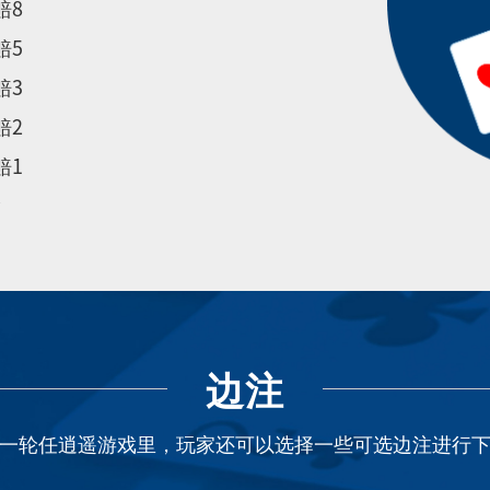
赔8
赔5
赔3
赔2
赔1
输
边注
一轮任逍遥游戏里，玩家还可以选择一些可选边注进行