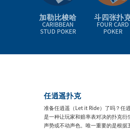
加勒比梭哈
斗四张扑
CARIBBEAN
FOUR CARD
STUD POKER
POKER
任逍遥扑克
准备任逍遥（Let it Ride）了吗？任逍遥扑
是一种让玩家和赔率表对决的扑克衍
声势或不动声色。唯一重要的是根据