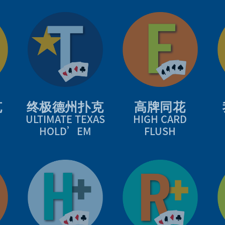
克
终极德州扑克
高牌同花
D
ULTIMATE TEXAS
HIGH CARD
HOLD’EM
FLUSH