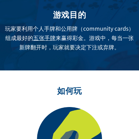
游戏目的
玩家要利用个人手牌和公用牌（community cards）
组成最好的
五张手牌
来赢得彩金。游戏中，每当一张
新牌翻开时，玩家就要决定下注或弃牌。
如何玩